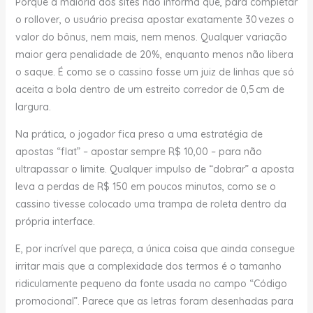
Porque a maioria dos sites não informa que, para completar
o rollover, o usuário precisa apostar exatamente 30 vezes o
valor do bônus, nem mais, nem menos. Qualquer variação
maior gera penalidade de 20%, enquanto menos não libera
o saque. É como se o cassino fosse um juiz de linhas que só
aceita a bola dentro de um estreito corredor de 0,5 cm de
largura.
Na prática, o jogador fica preso a uma estratégia de
apostas “flat” – apostar sempre R$ 10,00 – para não
ultrapassar o limite. Qualquer impulso de “dobrar” a aposta
leva a perdas de R$ 150 em poucos minutos, como se o
cassino tivesse colocado uma trampa de roleta dentro da
própria interface.
E, por incrível que pareça, a única coisa que ainda consegue
irritar mais que a complexidade dos termos é o tamanho
ridiculamente pequeno da fonte usada no campo “Código
promocional”. Parece que as letras foram desenhadas para