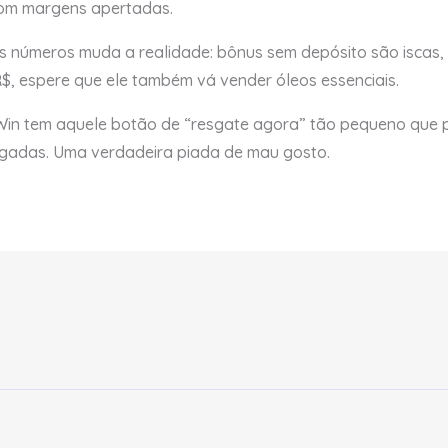
com margens apertadas.
s números muda a realidade: bônus sem depósito são iscas,
5 R$, espere que ele também vá vender óleos essenciais.
nWin tem aquele botão de “resgate agora” tão pequeno que p
legadas. Uma verdadeira piada de mau gosto.