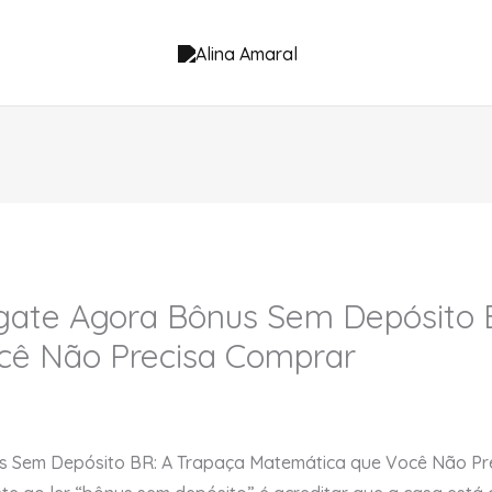
gate Agora Bônus Sem Depósito 
cê Não Precisa Comprar
s Sem Depósito BR: A Trapaça Matemática que Você Não Pr