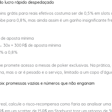
o do lucro rápido despedaçado
ns grátis para reais efetivos costuma ser de 0,5 % em slots
be para 0,8 %, mas ainda assim é um ganho insignificante f
$ de aposta mínima
→ 30x = 300 R$ de aposta mínima
 % a 0,8 %
ue promete acesso a mesas de poker exclusivas. Na prática,
ha, mas o ar é pesado e o serviço, limitado a um copo d’águ
 pix: promessas vazias e números que não enganam
 real, calcule o risco‑recompensa como faria ao analisar u
 R$ em um scatter de 15 R$ em Starburst traz um retorno de