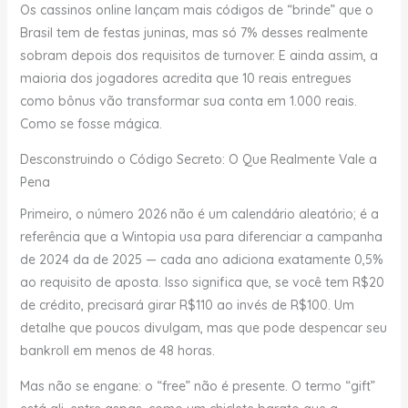
Os cassinos online lançam mais códigos de “brinde” que o
Brasil tem de festas juninas, mas só 7% desses realmente
sobram depois dos requisitos de turnover. E ainda assim, a
maioria dos jogadores acredita que 10 reais entregues
como bônus vão transformar sua conta em 1.000 reais.
Como se fosse mágica.
Desconstruindo o Código Secreto: O Que Realmente Vale a
Pena
Primeiro, o número 2026 não é um calendário aleatório; é a
referência que a Wintopia usa para diferenciar a campanha
de 2024 da de 2025 — cada ano adiciona exatamente 0,5%
ao requisito de aposta. Isso significa que, se você tem R$20
de crédito, precisará girar R$110 ao invés de R$100. Um
detalhe que poucos divulgam, mas que pode despencar seu
bankroll em menos de 48 horas.
Mas não se engane: o “free” não é presente. O termo “gift”