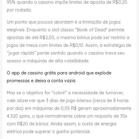
95% quando o cassino impõe limites de aposta de R$0,20
por rodada.
Um ponto que poucos abordam é a limitação de jogos
elegíveis. Enquanto o slot classic “Book of Dead” permite
apostas de até R$2,00, o mesmo bônus pode ser restrito a
jogos de mesa com limites de R$0,10. Assim, a estratégia de
“jogar rápido” perde sentido quando o cassino trava seu
acesso a máquinas de alta volatilidade.
O app de cassino grátis para android que explode
promessas e deixa a conta vazia
Mas se o objetivo for “cobrir” a necessidade de turnover,
vale observar que 3 dias de jogo intenso (cerca de 8 horas
por dia) em máquinas de 0,05 R$ geram aproximadamente
4.320 spins, o que normalmente cobre um requisito de 35x
com R$20 de bônus. Ainda assim, o custo de energia
elétrica pode superar o ganho potencial.