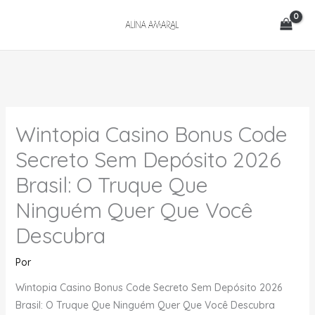
Ir
para
o
conteúdo
Wintopia Casino Bonus Code
Secreto Sem Depósito 2026
Brasil: O Truque Que
Ninguém Quer Que Você
Descubra
Por
Wintopia Casino Bonus Code Secreto Sem Depósito 2026
Brasil: O Truque Que Ninguém Quer Que Você Descubra