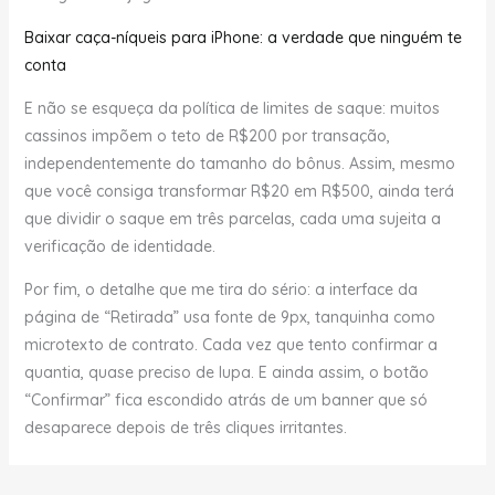
Baixar caça-níqueis para iPhone: a verdade que ninguém te
conta
E não se esqueça da política de limites de saque: muitos
cassinos impõem o teto de R$200 por transação,
independentemente do tamanho do bônus. Assim, mesmo
que você consiga transformar R$20 em R$500, ainda terá
que dividir o saque em três parcelas, cada uma sujeita a
verificação de identidade.
Por fim, o detalhe que me tira do sério: a interface da
página de “Retirada” usa fonte de 9px, tanquinha como
microtexto de contrato. Cada vez que tento confirmar a
quantia, quase preciso de lupa. E ainda assim, o botão
“Confirmar” fica escondido atrás de um banner que só
desaparece depois de três cliques irritantes.