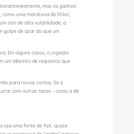
e instantaneamente, mas os ganhos
to, como uma maratona de 10 km,
m slot de alta volatilidade, a
um golpe de azar do que um
iva. Em alguns casos, o jogador
 um labirinto de requisitos que
 mês para novas contas. Se o
ucrar com outras taxas – como a de
a usa uma fonte de 9 pt, quase
alquer promessa de “grátis” parecer