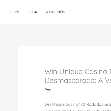
Ir
para
HOME
LOJA
SOBRE NÓS
o
conteúdo
Win Unique Casino 
Desmascarada: A V
Por
Win Unique Casino 180 Rodadas Grá