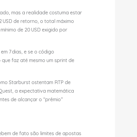
rado, mas a realidade costuma estar
02 USD de retorno, o total máximo
 mínimo de 20 USD exigido por
em 7 dias, e se o código
io que faz até mesmo um sprint de
como Starburst ostentam RTP de
 Quest, a expectativa matemática
antes de alcançar o “prêmio”
ebem de fato são limites de apostas