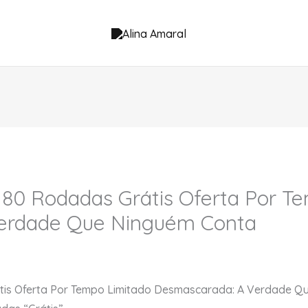
180 Rodadas Grátis Oferta Por T
erdade Que Ninguém Conta
tis Oferta Por Tempo Limitado Desmascarada: A Verdade Q