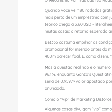
O Mecanismo Por Trás das 180 Roda
Quando você vê “180 rodadas grátis
mais perto de um empréstimo com jur
teórico chega a 3,60 USD – literalm
muitas casas; o retorno esperado ai
Bet365 costuma empilhar as condiçõe
promocional for inserido antes da m
400 m parecer fácil. E, como dizem,
Mas a questão real não é o número 
96,1 %, enquanto Gonzo’s Quest atin
seria de 0,9597 × valor apostado po
anunciado.
Como o “Vip” de Marketing Distorc
Algumas casas divulgam “vip” como 