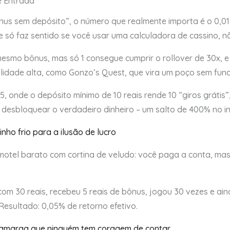
e Entrada
us sem depósito”, o número que realmente importa é o 0,01
ue só faz sentido se você usar uma calculadora de cassino, n
esmo bônus, mas só 1 consegue cumprir o rollover de 30x, e
ilidade alta, como Gonzo’s Quest, que vira um poço sem fun
onde o depósito mínimo de 10 reais rende 10 “giros grátis”,
desbloquear o verdadeiro dinheiro – um salto de 400% no inv
inho frio para a ilusão de lucro
otel barato com cortina de veludo: você paga a conta, mas 
m 30 reais, recebeu 5 reais de bônus, jogou 30 vezes e ain
Resultado: 0,05% de retorno efetivo.
de amarga que ninguém tem coragem de contar