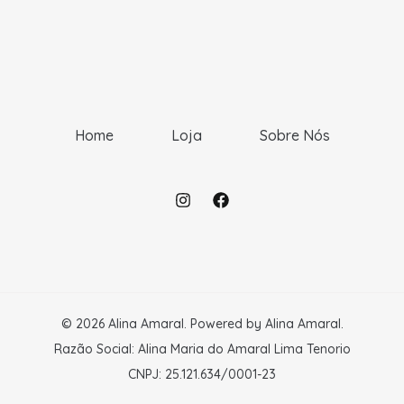
Home
Loja
Sobre Nós
© 2026 Alina Amaral. Powered by Alina Amaral.
Razão Social: Alina Maria do Amaral Lima Tenorio
CNPJ: 25.121.634/0001-23