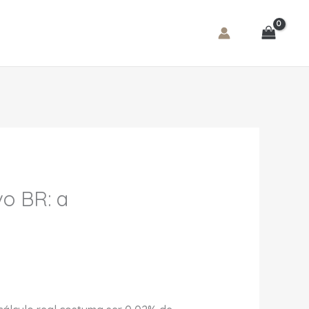
vo BR: a