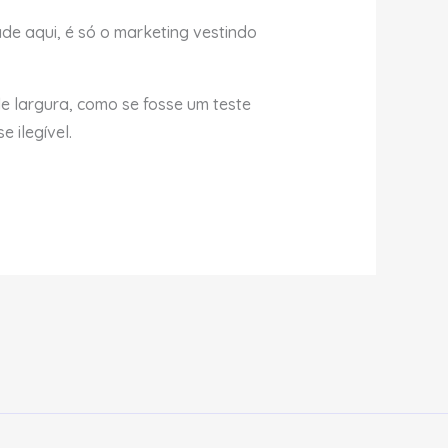
de aqui, é só o marketing vestindo
de largura, como se fosse um teste
 ilegível.