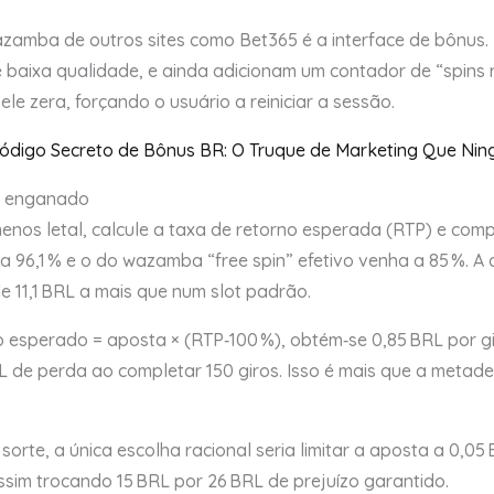
zamba de outros sites como Bet365 é a interface de bônus. 
baixa qualidade, e ainda adicionam um contador de “spins 
le zera, forçando o usuário a reiniciar a sessão.
Código Secreto de Bônus BR: O Truque de Marketing Que Ni
r enganado
 menos letal, calcule a taxa de retorno esperada (RTP) e c
96,1 % e o do wazamba “free spin” efetivo venha a 85 %. A dif
 11,1 BRL a mais que num slot padrão.
o esperado = aposta × (RTP‑100 %), obtém‑se 0,85 BRL por gi
 de perda ao completar 150 giros. Isso é mais que a metade
sorte, a única escolha racional seria limitar a aposta a 0,05
sim trocando 15 BRL por 26 BRL de prejuízo garantido.