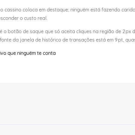
 o cassino coloca em destaque; ninguém está fazendo carida
sconder o custo real.
a é o botão de saque que só aceita cliques na região de 2 px 
nte da janela de histórico de transações está em 9 pt, quase
tivo que ninguém te conta