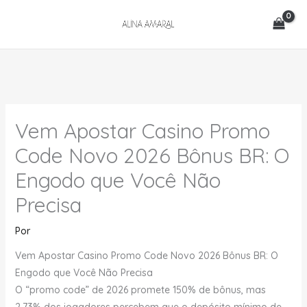
Ir
para
o
conteúdo
Vem Apostar Casino Promo
Code Novo 2026 Bônus BR: O
Engodo que Você Não
Precisa
Por
Vem Apostar Casino Promo Code Novo 2026 Bônus BR: O
Engodo que Você Não Precisa
O “promo code” de 2026 promete 150% de bônus, mas