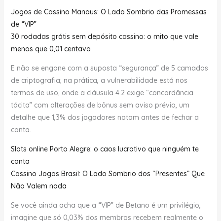
Jogos de Cassino Manaus: O Lado Sombrio das Promessas
de “VIP”
30 rodadas grátis sem depósito cassino: o mito que vale
menos que 0,01 centavo
E não se engane com a suposta “segurança” de 5 camadas
de criptografia; na prática, a vulnerabilidade está nos
termos de uso, onde a cláusula 4.2 exige “concordância
tácita” com alterações de bônus sem aviso prévio, um
detalhe que 1,3% dos jogadores notam antes de fechar a
conta.
Slots online Porto Alegre: o caos lucrativo que ninguém te
conta
Cassino Jogos Brasil: O Lado Sombrio dos “Presentes” Que
Não Valem nada
Se você ainda acha que a “VIP” de Betano é um privilégio,
imagine que só 0,03% dos membros recebem realmente o