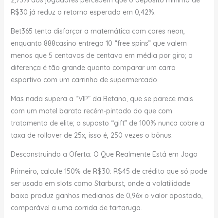
2,73% dos jogadores percebem que o depósito mínimo de
R$30 já reduz o retorno esperado em 0,42%.
Bet365 tenta disfarçar a matemática com cores neon,
enquanto 888casino entrega 10 “free spins” que valem
menos que 5 centavos de centavo em média por giro; a
diferença é tão grande quanto comparar um carro
esportivo com um carrinho de supermercado.
Mas nada supera a “VIP” da Betano, que se parece mais
com um motel barato recém-pintado do que com
tratamento de elite; o suposto “gift” de 100% nunca cobre a
taxa de rollover de 25x, isso é, 250 vezes o bônus.
Desconstruindo a Oferta: O Que Realmente Está em Jogo
Primeiro, calcule 150% de R$30: R$45 de crédito que só pode
ser usado em slots como Starburst, onde a volatilidade
baixa produz ganhos medianos de 0,96x o valor apostado,
comparável a uma corrida de tartaruga.