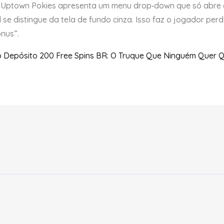
o Uptown Pokies apresenta um menu drop‑down que só abre de
 se distingue da tela de fundo cinza. Isso faz o jogador pe
ônus”.
ro Depósito 200 Free Spins BR: O Truque Que Ninguém Quer