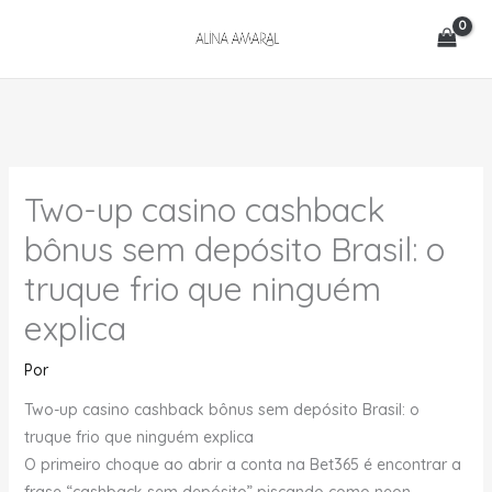
Ir
para
o
conteúdo
Two-up casino cashback
bônus sem depósito Brasil: o
truque frio que ninguém
explica
Por
Two-up casino cashback bônus sem depósito Brasil: o
truque frio que ninguém explica
O primeiro choque ao abrir a conta na Bet365 é encontrar a