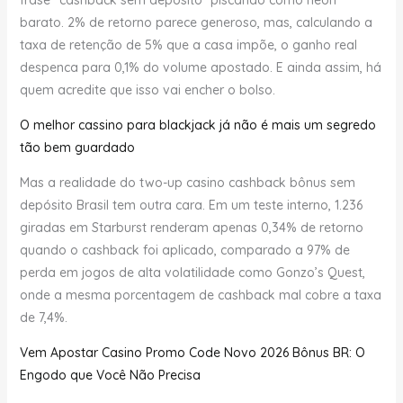
frase “cashback sem depósito” piscando como neon
barato. 2% de retorno parece generoso, mas, calculando a
taxa de retenção de 5% que a casa impõe, o ganho real
despenca para 0,1% do volume apostado. E ainda assim, há
quem acredite que isso vai encher o bolso.
O melhor cassino para blackjack já não é mais um segredo
tão bem guardado
Mas a realidade do two-up casino cashback bônus sem
depósito Brasil tem outra cara. Em um teste interno, 1.236
giradas em Starburst renderam apenas 0,34% de retorno
quando o cashback foi aplicado, comparado a 97% de
perda em jogos de alta volatilidade como Gonzo’s Quest,
onde a mesma porcentagem de cashback mal cobre a taxa
de 7,4%.
Vem Apostar Casino Promo Code Novo 2026 Bônus BR: O
Engodo que Você Não Precisa