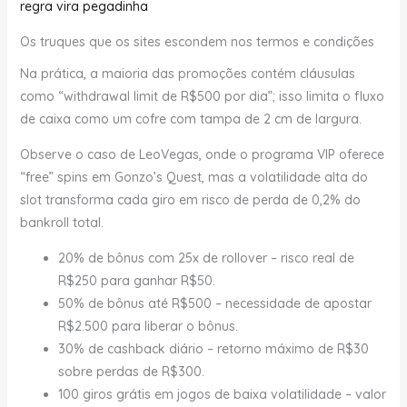
regra vira pegadinha
Os truques que os sites escondem nos termos e condições
Na prática, a maioria das promoções contém cláusulas
como “withdrawal limit de R$500 por dia”; isso limita o fluxo
de caixa como um cofre com tampa de 2 cm de largura.
Observe o caso de LeoVegas, onde o programa VIP oferece
“free” spins em Gonzo’s Quest, mas a volatilidade alta do
slot transforma cada giro em risco de perda de 0,2% do
bankroll total.
20% de bônus com 25x de rollover – risco real de
R$250 para ganhar R$50.
50% de bônus até R$500 – necessidade de apostar
R$2.500 para liberar o bônus.
30% de cashback diário – retorno máximo de R$30
sobre perdas de R$300.
100 giros grátis em jogos de baixa volatilidade – valor