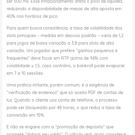
ser 500 mil. Esse inflacionamento afeta o pool de liquidez,
reduzindo a disponibilidade de mesas de alta aposta em
40% nos horários de pico.
Para quem busca consistência, a taxa de volatilidade dos
slots principais – medida em desvios padrão – varia de 1,2
para jogos de baixa variação a 3,8 para slots de alta
variação. Um jogador que prefere “ganhos pequenos e
frequentes” deve focar em RTP acima de 96% com
volatilidade ≤ 1,5, caso contrário, o bankroll pode evaporar
em 7 a 10 sessões.
Uma prática irritante, porém comum, é a exigência de
“verificação de endereço” que só aceita PDF de contas de
luz. Quando o cliente usa conta de telefone, o processo
pode ser bloqueado por 48 horas, o que reduz a taxa de
conversão em 15%.
E não se engane com a “promoção de depósito” que
promete “dobrar seu saldo”. O cálculo real, após considerar