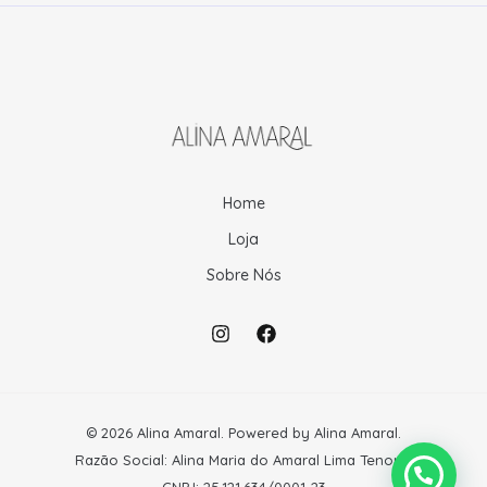
Home
Loja
Sobre Nós
© 2026 Alina Amaral. Powered by Alina Amaral.
Razão Social: Alina Maria do Amaral Lima Tenorio
CNPJ: 25.121.634/0001-23