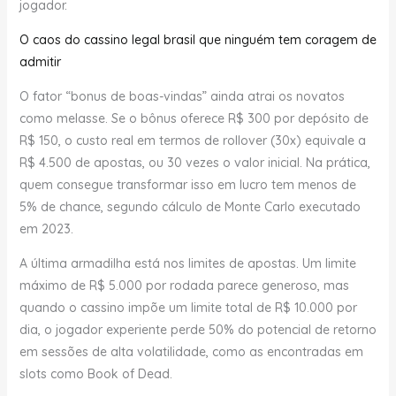
jogador.
O caos do cassino legal brasil que ninguém tem coragem de
admitir
O fator “bonus de boas-vindas” ainda atrai os novatos
como melasse. Se o bônus oferece R$ 300 por depósito de
R$ 150, o custo real em termos de rollover (30x) equivale a
R$ 4.500 de apostas, ou 30 vezes o valor inicial. Na prática,
quem consegue transformar isso em lucro tem menos de
5% de chance, segundo cálculo de Monte Carlo executado
em 2023.
A última armadilha está nos limites de apostas. Um limite
máximo de R$ 5.000 por rodada parece generoso, mas
quando o cassino impõe um limite total de R$ 10.000 por
dia, o jogador experiente perde 50% do potencial de retorno
em sessões de alta volatilidade, como as encontradas em
slots como Book of Dead.