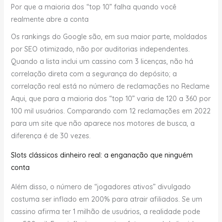
Por que a maioria dos “top 10” falha quando você
realmente abre a conta
Os rankings do Google são, em sua maior parte, moldados
por SEO otimizado, não por auditorias independentes.
Quando a lista inclui um cassino com 3 licenças, não há
correlação direta com a segurança do depósito; a
correlação real está no número de reclamações no Reclame
Aqui, que para a maioria dos “top 10” varia de 120 a 360 por
100 mil usuários. Comparando com 12 reclamações em 2022
para um site que não aparece nos motores de busca, a
diferença é de 30 vezes.
Slots clássicos dinheiro real: a enganação que ninguém
conta
Além disso, o número de “jogadores ativos” divulgado
costuma ser inflado em 200% para atrair afiliados. Se um
cassino afirma ter 1 milhão de usuários, a realidade pode