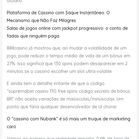
usuário.
Plataforma de Cassino com Saque Instantâneo: O
Mecanismo que Não Faz Milagres
Salas de jogos online com jackpot progressivo: o conto de
fadas que ninguém paga
888casino já mostrou que, ao mudar a volatilidade de um
jogo, pode reduzir o tempo médio de vida de um bônus em
27%. Isso significa que 130 spins podem desaparecer em 2
minutos se o cassino escolher um slot ultra‑volatile.
E ainda tem o detalhe irritante de que o código
“supremabet casino 130 free spins código secreto de bônus
BR” não aceita variações de maiúsculas/minúsculas. Um
ponto que faria qualquer desenvolvedor de UI chorar.
O “cassino com Nubank” é só mais um truque de marketing
caro
Vamos ao número que realmente importa: 0,6% de taxa de