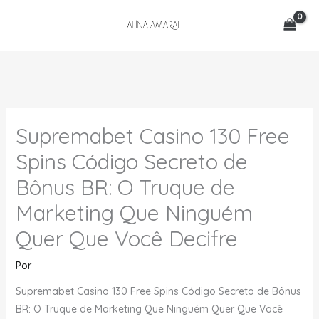
Ir
para
o
conteúdo
Supremabet Casino 130 Free
Spins Código Secreto de
Bônus BR: O Truque de
Marketing Que Ninguém
Quer Que Você Decifre
Por
Supremabet Casino 130 Free Spins Código Secreto de Bônus
BR: O Truque de Marketing Que Ninguém Quer Que Você