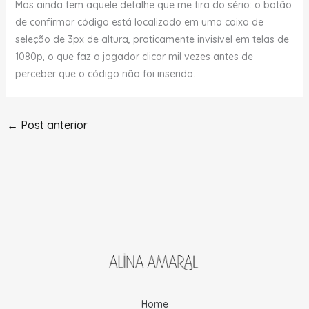
Mas ainda tem aquele detalhe que me tira do sério: o botão
de confirmar código está localizado em uma caixa de
seleção de 3px de altura, praticamente invisível em telas de
1080p, o que faz o jogador clicar mil vezes antes de
perceber que o código não foi inserido.
←
Post anterior
Home