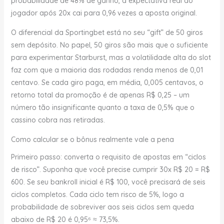
probabilidade de 48% de ganho, a expectativa real do
jogador após 20x cai para 0,96 vezes a aposta original.
O diferencial da Sportingbet está no seu “gift” de 50 giros
sem depósito. No papel, 50 giros são mais que o suficiente
para experimentar Starburst, mas a volatilidade alta do slot
faz com que a maioria das rodadas renda menos de 0,01
centavo. Se cada giro paga, em média, 0,005 centavos, o
retorno total da promoção é de apenas R$ 0,25 – um
número tão insignificante quanto a taxa de 0,5% que o
cassino cobra nas retiradas.
Como calcular se o bônus realmente vale a pena
Primeiro passo: converta o requisito de apostas em “ciclos
de risco”. Suponha que você precise cumprir 30x R$ 20 = R$
600. Se seu bankroll inicial é R$ 100, você precisará de seis
ciclos completos. Cada ciclo tem risco de 5%, logo a
probabilidade de sobreviver aos seis ciclos sem queda
abaixo de R$ 20 é 0,95⁶ ≈ 73,5%.