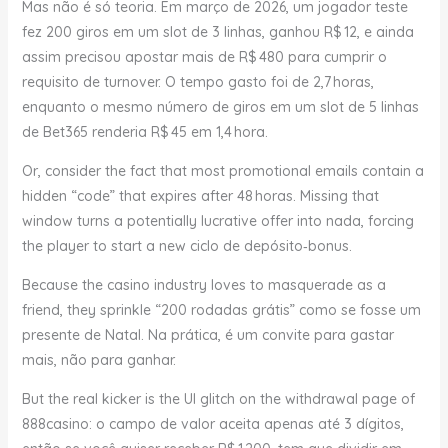
Mas não é só teoria. Em março de 2026, um jogador teste
fez 200 giros em um slot de 3 linhas, ganhou R$ 12, e ainda
assim precisou apostar mais de R$ 480 para cumprir o
requisito de turnover. O tempo gasto foi de 2,7 horas,
enquanto o mesmo número de giros em um slot de 5 linhas
de Bet365 renderia R$ 45 em 1,4 hora.
Or, consider the fact that most promotional emails contain a
hidden “code” that expires after 48 horas. Missing that
window turns a potentially lucrative offer into nada, forcing
the player to start a new ciclo de depósito‑bonus.
Because the casino industry loves to masquerade as a
friend, they sprinkle “200 rodadas grátis” como se fosse um
presente de Natal. Na prática, é um convite para gastar
mais, não para ganhar.
But the real kicker is the UI glitch on the withdrawal page of
888casino: o campo de valor aceita apenas até 3 dígitos,