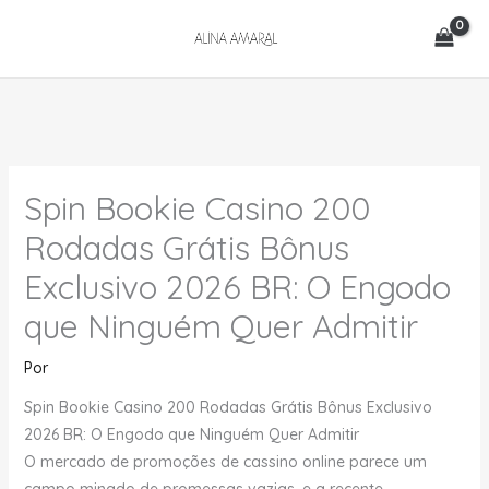
Ir
para
o
conteúdo
Spin Bookie Casino 200
Rodadas Grátis Bônus
Exclusivo 2026 BR: O Engodo
que Ninguém Quer Admitir
Por
Spin Bookie Casino 200 Rodadas Grátis Bônus Exclusivo
2026 BR: O Engodo que Ninguém Quer Admitir
O mercado de promoções de cassino online parece um