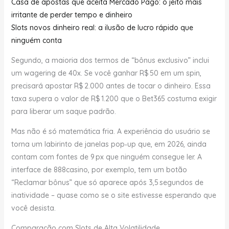
Casa de apostas que aceita Mercado Pago: o jeito mais
irritante de perder tempo e dinheiro
Slots novos dinheiro real: a ilusão de lucro rápido que
ninguém conta
Segundo, a maioria dos termos de “bônus exclusivo” inclui
um wagering de 40x. Se você ganhar R$ 50 em um spin,
precisará apostar R$ 2.000 antes de tocar o dinheiro. Essa
taxa supera o valor de R$ 1.200 que o Bet365 costuma exigir
para liberar um saque padrão.
Mas não é só matemática fria. A experiência do usuário se
torna um labirinto de janelas pop‑up que, em 2026, ainda
contam com fontes de 9 px que ninguém consegue ler. A
interface de 888casino, por exemplo, tem um botão
“Reclamar bônus” que só aparece após 3,5 segundos de
inatividade – quase como se o site estivesse esperando que
você desista.
Comparação com Slots de Alta Volatilidade