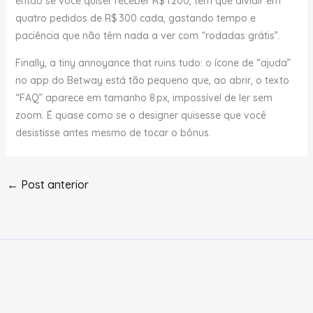
então se você quiser receber R$ 1 200, tem que dividir em
quatro pedidos de R$ 300 cada, gastando tempo e
paciência que não têm nada a ver com “rodadas grátis”.
Finally, a tiny annoyance that ruins tudo: o ícone de “ajuda”
no app do Betway está tão pequeno que, ao abrir, o texto
“FAQ” aparece em tamanho 8 px, impossível de ler sem
zoom. É quase como se o designer quisesse que você
desistisse antes mesmo de tocar o bônus.
←
Post anterior