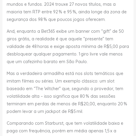
mundos e fundos. 2024 trouxe 27 novos títulos, mas a
maioria tem RTP entre 92 % e 95 %, ainda longe da zona de
segurança dos 98 % que poucos jogos oferecem.
And, enquanto a Bet365 exibe um banner com “gift” de 50
giros grátis, a realidade é que aquele “presente” tem
validade de 48 horas e exige aposta mínima de R$5,00 para
desbloquear qualquer pagamento. 1 giro livre vale menos
que um cafezinho barato em São Paulo.
Mas a verdadeira armadilha está nos slots temáticos que
imitam filmes ou séries. Um exemplo clássico: um slot
baseado em “The Witcher” que, segundo o provedor, tem
volatilidade alta – isso significa que 80 % das sessões
terminam em perdas de menos de R$20,00, enquanto 20 %
podem levar a um jackpot de R$5 mil.
Comparando com Starburst, que tem volatilidade baixa e
paga com frequência, porém em média apenas 1,5 x a