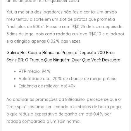
antes de poder retirar qualquer coisa.
Yet, a maioria dos jogadores não faz a conta. Um amigo
meu tentou a sorte em um slot de piratas que prometia
“multiplos de 500x”. Ele saiu com R$0,25 de lucro depois de
3 dias de jogo, pois cada rodada custava R$0,10 e o jackpot
era atingido apenas 0,02 % das vezes.
Galera Bet Casino Bônus no Primeiro Depósito 200 Free
Spins BR: O Truque Que Ninguém Quer Que Você Descubra
RTP médio: 94 %
Volatilidade alta: 20 % de chance de mega‑prêmio
Exigência de rollover: até 40x
Ao analisar as promoções da 888casino, percebe‑se que o
“free spin” costuma ser limitado a símbolos de baixa paga,
o que reduz a expectativa de ganho em até 0,4 % por
rodada comparado a um spin normal.