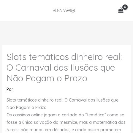
Ir
para
o
conteúdo
Slots temáticos dinheiro real:
O Carnaval das Ilusões que
Não Pagam o Prazo
Por
Slots temáticos dinheiro real: O Carnaval das Ilusões que
Não Pagam o Prazo
Os cassinos online jogam a cartada do “temático” como se
fosse a única salvação da mesmice, mas a matemática dos
5‑reels não mudou em décadas, e ainda assim prometem