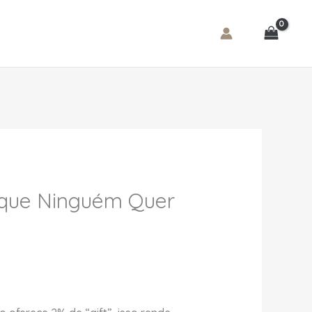
e que Ninguém Quer