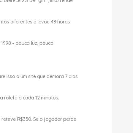
 oferece 2% de “gift”, isso rende
ntos diferentes e levou 48 horas
 1998 – pouca luz, pouca
re isso a um site que demora 7 dias
a roleta a cada 12 minutos,
 reteve R$350. Se o jogador perde