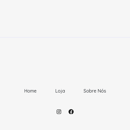
Home
Loja
Sobre Nós