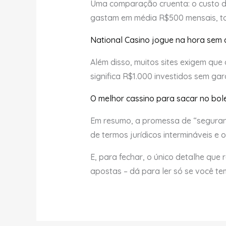
Uma comparação cruenta: o custo d
gastam em média R$500 mensais, tot
National Casino jogue na hora sem 
Além disso, muitos sites exigem que
significa R$1.000 investidos sem gar
O melhor cassino para sacar no bo
Em resumo, a promessa de “seguranç
de termos jurídicos intermináveis e
E, para fechar, o único detalhe que 
apostas – dá para ler só se você te