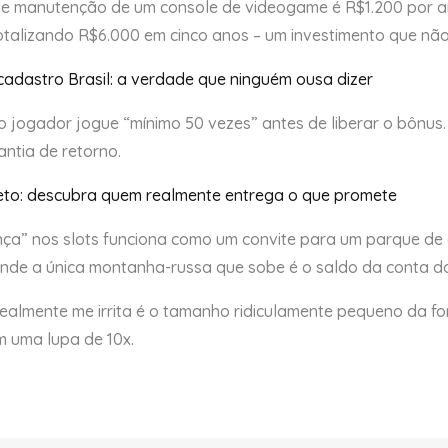
e manutenção de um console de videogame é R$1.200 por an
alizando R$6.000 em cinco anos – um investimento que não 
cadastro Brasil: a verdade que ninguém ousa dizer
 o jogador jogue “mínimo 50 vezes” antes de liberar o bônus
antia de retorno.
leto: descubra quem realmente entrega o que promete
a” nos slots funciona como um convite para um parque de di
 onde a única montanha-russa que sobe é o saldo da conta do
realmente me irrita é o tamanho ridiculamente pequeno da fon
m uma lupa de 10x.