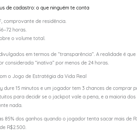
s de cadastro: o que ninguém te conta
, comprovante de residência.
6–72 horas.
obre o volume total.
ivulgados em termos de “transparência”. A realidade é que a
r considerada “inativa” por menos de 24 horas.
om o Jogo de Estratégia da Vida Real
y dure 15 minutos e um jogador tem 3 chances de comprar 
atuitos para decidir se o jackpot vale a pena, e a maioria dos
ente nada.
s 85% dos ganhos quando o jogador tenta sacar mais de R$2
de R$2.500.