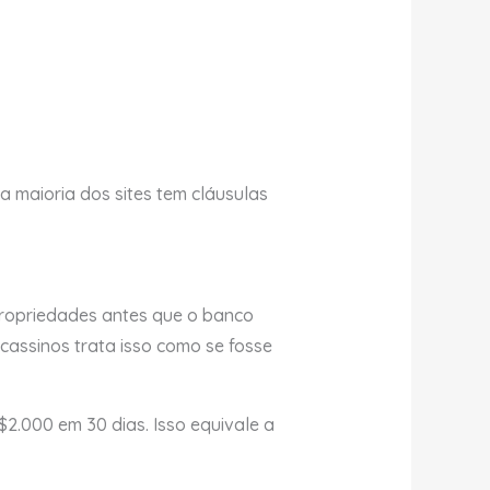
 maioria dos sites tem cláusulas
propriedades antes que o banco
 cassinos trata isso como se fosse
.000 em 30 dias. Isso equivale a