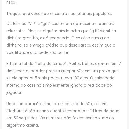
risco”.
Truques que você não encontra nos tutoriais populares
Os termos “VIP” e “gift” costumam aparecer em banners
reluzentes. Mas, se alguém ainda acha que “gift” significa
dinheiro gratuito, está enganado. O cassino nunca dá
dinheiro, só entrega crédito que desaparece assim que a
volatilidade alta pede sua parte.
E tem a tal da “falta de tempo”. Muitos bônus expiram em 7
dias, mas o jogador precisa cumprir 30x em um prazo que,
se ele apostar 5 reais por dia, leva 180 dias. O calendário
interno do cassino simplesmente ignora a realidade do
jogador.
Uma comparação curiosa: o requisito de 50 giros em
Starburst é tão insano quanto tentar beber 2 litros de água
em 30 segundos. Os números não fazem sentido, mas o
algoritmo aceita.