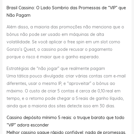
Brasil Cassino: O Lado Sombrio das Promessas de “VIP” que
Não Pagam
Além disso, a maioria das promoções não menciona que o
bônus não pode ser usado em máquinas de alta
volatilidade. Se você aplicar o free spin em um slot como
Gonzo’s Quest, o cassino pode recusar o pagamento
porque o risco é maior que o ganho esperado.
Estratégias de “não jogar” que realmente pagam
Uma tática pouco divulgada: criar várias contas com e‑mail
diferentes, usar o mesmo IP, e “aproveitar” o bônus ao
máximo. O custo de criar 5 contas é cerca de 0,10 real em
tempo, e o retorno pode chegar a 5 reais de ganho líquido,
ainda que a maioria dos sites detecte isso em 30 dias.
Cassino depósito mínimo 5 reais: o truque barato que todo
“VIP” adora esconder
Melhor cassino saque rápido confiável: nada de promessas,