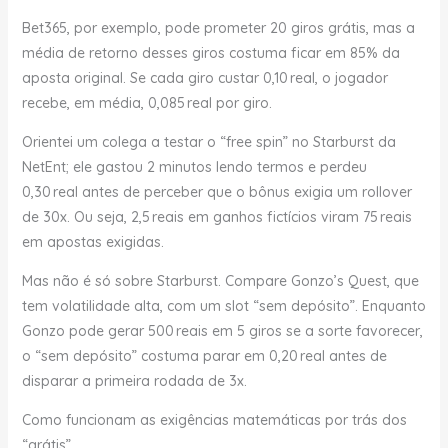
Bet365, por exemplo, pode prometer 20 giros grátis, mas a
média de retorno desses giros costuma ficar em 85% da
aposta original. Se cada giro custar 0,10 real, o jogador
recebe, em média, 0,085 real por giro.
Orientei um colega a testar o “free spin” no Starburst da
NetEnt; ele gastou 2 minutos lendo termos e perdeu
0,30 real antes de perceber que o bônus exigia um rollover
de 30x. Ou seja, 2,5 reais em ganhos fictícios viram 75 reais
em apostas exigidas.
Mas não é só sobre Starburst. Compare Gonzo’s Quest, que
tem volatilidade alta, com um slot “sem depósito”. Enquanto
Gonzo pode gerar 500 reais em 5 giros se a sorte favorecer,
o “sem depósito” costuma parar em 0,20 real antes de
disparar a primeira rodada de 3x.
Como funcionam as exigências matemáticas por trás dos
“grátis”