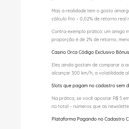
Mas a realidade tem o gosto amargo 
cálculo frio – 0,02% de retorno real
Contra‑exemplo prático: um amigo m
proporção é de 2% de retorno, meno
Casino Orca Código Exclusivo Bônu
Eles ainda gostam de comparar a ad
alcançar 300 km/h, a volatilidade a
Slots que pagam no cadastro sem de
Na prática, se você apostar R$ 5 em 
no total – números que as newslett
Plataforma Pagando no Cadastro Cas