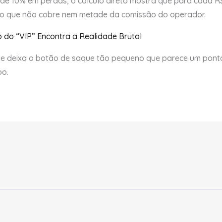
e 10% em perdas, o cálculo direto mostra que para cada R$
to que não cobre nem metade da comissão do operador.
o do “VIP” Encontra a Realidade Brutal
que deixa o botão de saque tão pequeno que parece um pon
po.