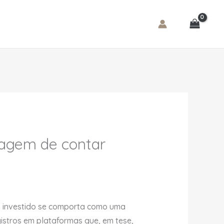
ragem de contar
o investido se comporta como uma
istros em plataformas que, em tese,