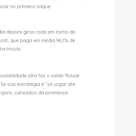
car no primeiro saque.
ia desses giros roda em torno de
burst, que paga em média 96,1% de
 triciclo.
atilidade alta faz o saldo flutuar
Se sua estratégia é “só jogar até
5 spins, cansados da promessa