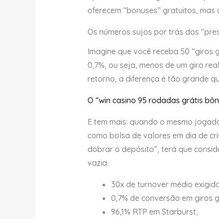
oferecem “bonuses” gratuitos, mas 
Os números sujos por trás dos “pre
Imagine que você receba 50 “giros 
0,7%, ou seja, menos de um giro rea
retorno, a diferença é tão grande qu
O “win casino 95 rodadas grátis bô
E tem mais: quando o mesmo jogador
como bolsa de valores em dia de cri
dobrar o depósito”, terá que consi
vazia.
30x de turnover médio exigido
0,7% de conversão em giros gr
96,1% RTP em Starburst;