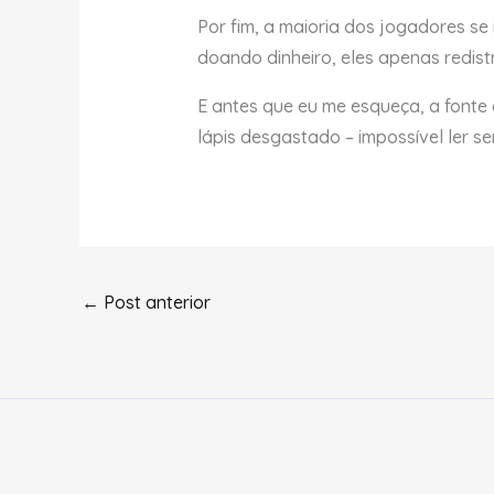
Por fim, a maioria dos jogadores se
doando dinheiro, eles apenas redis
E antes que eu me esqueça, a fonte
lápis desgastado – impossível ler se
←
Post anterior