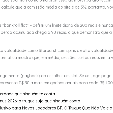
 calcule que a comissão média do site é de 5%; portanto, v
“bankroll flat” – definir um limite diário de 200 reais e nunc
a perda acumulada chega a 90 reais, o que demonstra que a 
aixa volatilidade como Starburst com spins de alta volatilid
atemática mostra que, em média, sessões curtas reduzem a v
 pagamento (payback) ao escolher um slot. Se um jogo paga
representa R$ 30 a mais em ganhos anuais para cada R$ 1.0
 verdade que ninguém te conta
nus 2026: o truque sujo que ninguém conta
lusivo para Novos Jogadores BR: O Truque Que Não Vale a