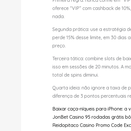
oferece “VIP” com cashback de 10%,
nada.
Segunda prática: use a estratégia de 
perde 15% desse limite, em 30 dias 
preço.
Terceira tática: combine slots de b
isso em sessões de 20 minutos. A m
total de spins diminui.
Quarta ideia: não ignore a taxa de
diferença de 3 pontos percentuais 
Baixar caça-níqueis para iPhone: a
JonBet Casino 95 rodadas grátis bô
Reidopitaco Casino Promo Code Exc