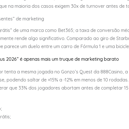
que na maioria dos casos exigem 30x de turnover antes de to
sentes” de marketing
grátis” de uma marca como Bet365; a taxa de conversão méd
lmente rende algo significativo. Comparado ao giro de Star
e parece um duelo entre um carro de Fórmula 1 e uma bicicleta
nus 2026” é apenas mais um truque de marketing barato
 tenta a mesma jogada no Gonzo’s Quest da 888Casino, a vol
se, podendo saltar de +15% a -12% em menos de 10 rodadas. 
derar que 33% dos jogadores abortam antes de completar 1
;
átis;