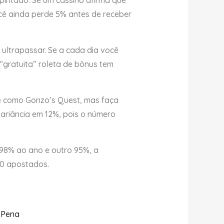
ocê ainda perde 5% antes de receber
a ultrapassar. Se a cada dia você
“gratuita” roleta de bônus tem
ade como Gonzo’s Quest, mas faça
ariância em 12%, pois o número
 98% ao ano e outro 95%, a
00 apostados.
 Pena