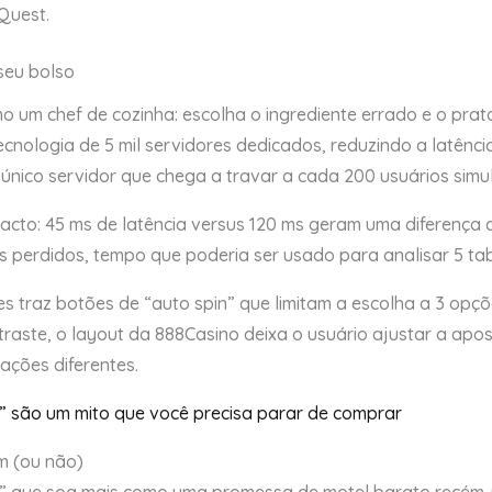
Quest.
seu bolso
 um chef de cozinha: escolha o ingrediente errado e o prato 
cnologia de 5 mil servidores dedicados, reduzindo a latênc
único servidor que chega a travar a cada 200 usuários simu
acto: 45 ms de latência versus 120 ms geram uma diferença 
s perdidos, tempo que poderia ser usado para analisar 5 ta
tes traz botões de “auto spin” que limitam a escolha a 3 opç
traste, o layout da 888Casino deixa o usuário ajustar a apost
ções diferentes.
” são um mito que você precisa parar de comprar
m (ou não)
IP” que soa mais como uma promessa de motel barato recém-