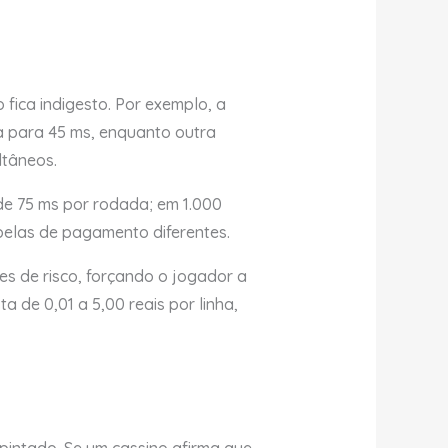
fica indigesto. Por exemplo, a
ia para 45 ms, enquanto outra
ltâneos.
de 75 ms por rodada; em 1.000
belas de pagamento diferentes.
ões de risco, forçando o jogador a
a de 0,01 a 5,00 reais por linha,
pintado. Se um cassino afirma que