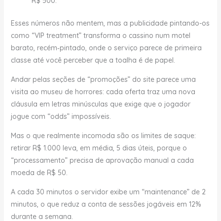
R$ 500.
Esses números não mentem, mas a publicidade pintando-os
como “VIP treatment” transforma o cassino num motel
barato, recém‑pintado, onde o serviço parece de primeira
classe até você perceber que a toalha é de papel.
Andar pelas seções de “promoções” do site parece uma
visita ao museu de horrores: cada oferta traz uma nova
cláusula em letras minúsculas que exige que o jogador
jogue com “odds” impossíveis.
Mas o que realmente incomoda são os limites de saque:
retirar R$ 1.000 leva, em média, 5 dias úteis, porque o
“processamento” precisa de aprovação manual a cada
moeda de R$ 50.
A cada 30 minutos o servidor exibe um “maintenance” de 2
minutos, o que reduz a conta de sessões jogáveis em 12%
durante a semana.