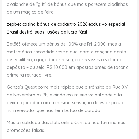
avalanche de “gift” de bônus que mais parecem piadinhas
de um mágico de feira.
zepbet casino bônus de cadastro 2026 exclusivo especial
Brasil destrói suas ilusões de lucro fácil
Bet365 oferece um bônus de 100% até R$ 2.000, mas a
matemática escondida revela que, para alcançar o ponto
de equilíbrio, o jogador precisa gerar 5 vezes o valor do
depósito – ou seja, R$ 10.000 em apostas antes de tocar a
primeira retirada livre.
Gonzo’s Quest corre mais rápido que o trânsito da Rua XV
de Novembro às 7h, e ainda assim sua volatilidade alta
deixa o jogador com a mesma sensação de estar preso
num elevador que não tem botão de parada.
Mas a realidade das slots online Curitiba não termina nas
promoções falsas.