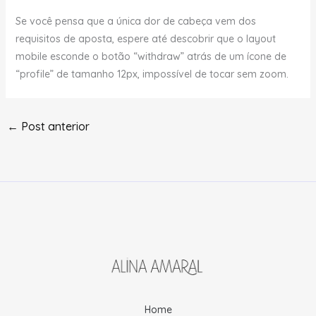
Se você pensa que a única dor de cabeça vem dos
requisitos de aposta, espere até descobrir que o layout
mobile esconde o botão “withdraw” atrás de um ícone de
“profile” de tamanho 12px, impossível de tocar sem zoom.
←
Post anterior
Home