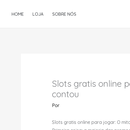
Ir
para
HOME
LOJA
SOBRE NÓS
o
conteúdo
Slots gratis online 
contou
Por
Slots gratis online para jogar: O mit