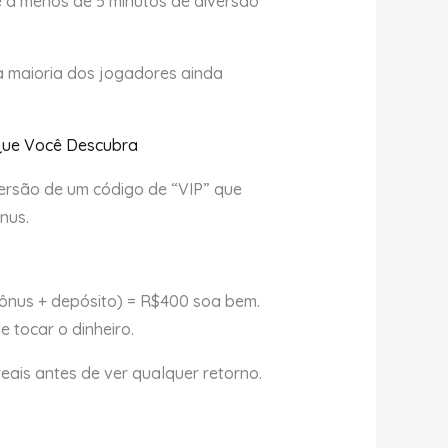
le a menos de 5 minutos de diversão
a maioria dos jogadores ainda
 Que Você Descubra
versão de um código de “VIP” que
nus.
ônus + depósito) = R$400 soa bem.
 tocar o dinheiro.
ais antes de ver qualquer retorno.