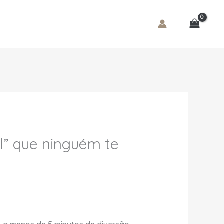
cil” que ninguém te