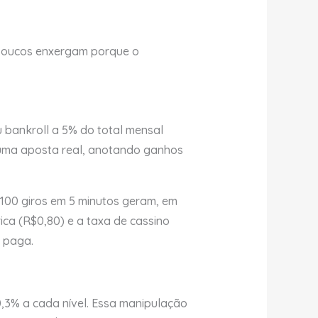
e poucos enxergam porque o
u bankroll a 5% do total mensal
e uma aposta real, anotando ganhos
 100 giros em 5 minutos geram, em
ica (R$0,80) e a taxa de cassino
a paga.
,3% a cada nível. Essa manipulação