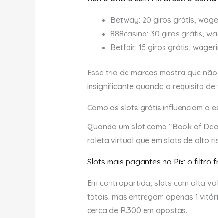
Betway: 20 giros grátis, wage
888casino: 30 giros grátis, w
Betfair: 15 giros grátis, wager
Esse trio de marcas mostra que não e
insignificante quando o requisito d
Como as slots grátis influenciam a 
Quando um slot como “Book of Dead” 
roleta virtual que em slots de alto 
Slots mais pagantes no Pix: o filtro
Em contrapartida, slots com alta vo
totais, mas entregam apenas 1 vitór
cerca de R.300 em apostas.