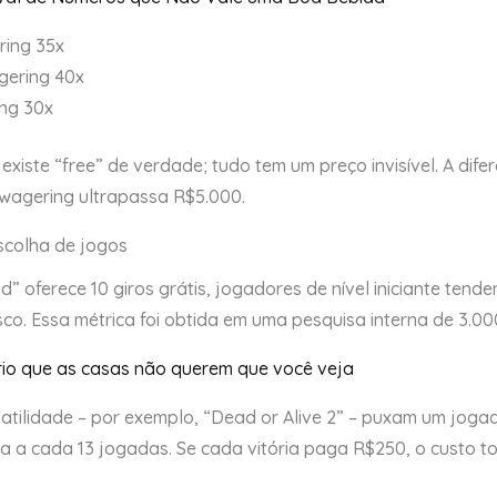
ring 35x
agering 40x
ing 30x
xiste “free” de verdade; tudo tem um preço invisível. A dife
e wagering ultrapassa R$5.000.
escolha de jogos
oferece 10 giros grátis, jogadores de nível iniciante tende
risco. Essa métrica foi obtida em uma pesquisa interna de 3.00
 frio que as casas não querem que você veja
latilidade – por exemplo, “Dead or Alive 2” – puxam um jog
ia a cada 13 jogadas. Se cada vitória paga R$250, o custo to