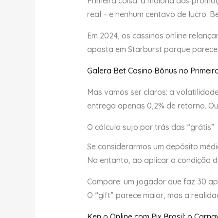
Primeira coisa: a maioria das promo
real – e nenhum centavo de lucro. B
Em 2024, os cassinos online relanç
aposta em Starburst porque parece 
Galera Bet Casino Bônus no Primei
Mas vamos ser claros: a volatilida
entrega apenas 0,2% de retorno. Ou 
O cálculo sujo por trás das “grátis”
Se considerarmos um depósito médio
No entanto, ao aplicar a condição d
Compare: um jogador que faz 30 apo
O “gift” parece maior, mas a reali
Ken o Online com Pix Brasil: o Car