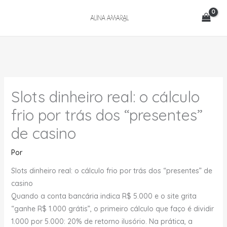
Ir
para
o
conteúdo
Slots dinheiro real: o cálculo
frio por trás dos “presentes”
de casino
Por
Slots dinheiro real: o cálculo frio por trás dos “presentes” de
casino
Quando a conta bancária indica R$ 5.000 e o site grita
“ganhe R$ 1.000 grátis”, o primeiro cálculo que faço é dividir
1.000 por 5.000: 20% de retorno ilusório. Na prática, a