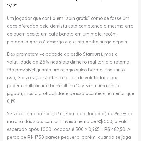
“VIP”
Um jogador que confia em “spin grátis” como se fosse um
doce oferecido pelo dentista está cometendo o mesmo erro
de quem aceita um café barato em um motel recém-
pintado: o gosto é amargo e o custo oculto surge depois.
Eles prometem velocidade ao estilo Starburst, mas a
volatilidade de 2,5% nas slots dinheiro real torna o retorno
tão previsível quanto um relógio suíço barato. Enquanto
isso, Gonzo’s Quest oferece picos de volatilidade que
podem multiplicar o bankroll em 10 vezes numa única
jogada, mas a probabilidade de isso acontecer é menor que
0,1%.
Se você comparar o RTP (Retorno ao Jogador) de 96,5% da
maioria das slots com um investimento de R$ 500, o valor
esperado após 1.000 rodadas é 500 × 0,965 = R$ 482,50. A
perda de R$ 17,50 parece pequena, porém, quando se joga