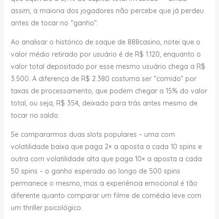
assim, a maioria dos jogadores não percebe que já perdeu
antes de tocar no “ganho”.
Ao analisar o histórico de saque de 888casino, notei que o
valor médio retirado por usuário é de R$ 1.120, enquanto o
valor total depositado por esse mesmo usuário chega a R$
3.500. A diferença de R$ 2.380 costuma ser “comido” por
taxas de processamento, que podem chegar a 15% do valor
total, ou seja, R$ 354, deixado para trás antes mesmo de
tocar no saldo.
Se compararmos duas slots populares – uma com
volatilidade baixa que paga 2× a aposta a cada 10 spins e
outra com volatilidade alta que paga 10× a aposta a cada
50 spins – o ganho esperado ao longo de 500 spins
permanece o mesmo, mas a experiência emocional é tão
diferente quanto comparar um filme de comédia leve com
um thriller psicológico.