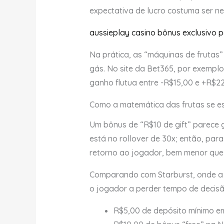
expectativa de lucro costuma ser ne
aussieplay casino bônus exclusivo p
Na prática, as “máquinas de frutas
gás. No site da Bet365, por exemplo,
ganho flutua entre -R$15,00 e +R$22
Como a matemática das frutas se 
Um bônus de “R$10 de gift” parece g
está no rollover de 30x; então, par
retorno ao jogador, bem menor que
Comparando com Starburst, onde a v
o jogador a perder tempo de decisã
R$5,00 de depósito mínimo e