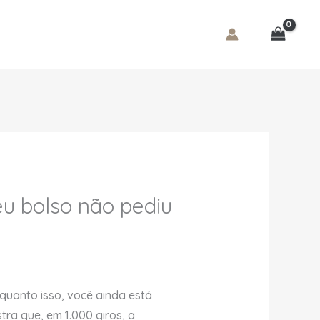
seu bolso não pediu
quanto isso, você ainda está
ra que, em 1.000 giros, a