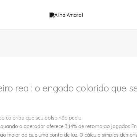
eiro real: o engodo colorido que 
odo colorido que seu bolso não pediu
 quando o operador oferece 3,14% de retorno ao jogador. En
o maior do que uma conta de luz. O cálculo simples demonst