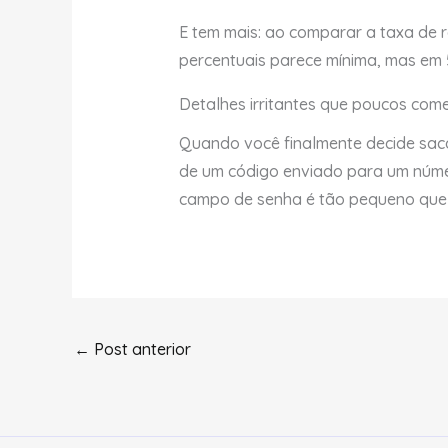
E tem mais: ao comparar a taxa de r
percentuais parece mínima, mas em 
Detalhes irritantes que poucos co
Quando você finalmente decide saca
de um código enviado para um número
campo de senha é tão pequeno que p
←
Post anterior