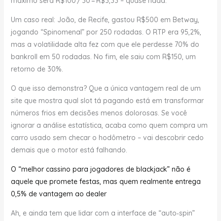
máximo será R$100 / 30 = R$3,33 – quase nada.
Um caso real: João, de Recife, gastou R$500 em Betway,
jogando “Spinomenal” por 250 rodadas. O RTP era 95,2%,
mas a volatilidade alta fez com que ele perdesse 70% do
bankroll em 50 rodadas. No fim, ele saiu com R$150, um
retorno de 30%.
O que isso demonstra? Que a única vantagem real de um
site que mostra qual slot tá pagando está em transformar
números frios em decisões menos dolorosas. Se você
ignorar a análise estatística, acaba como quem compra um
carro usado sem checar o hodômetro – vai descobrir cedo
demais que o motor está falhando.
O “melhor cassino para jogadores de blackjack” não é
aquele que promete festas, mas quem realmente entrega
0,5% de vantagem ao dealer
Ah, e ainda tem que lidar com a interface de “auto‑spin”