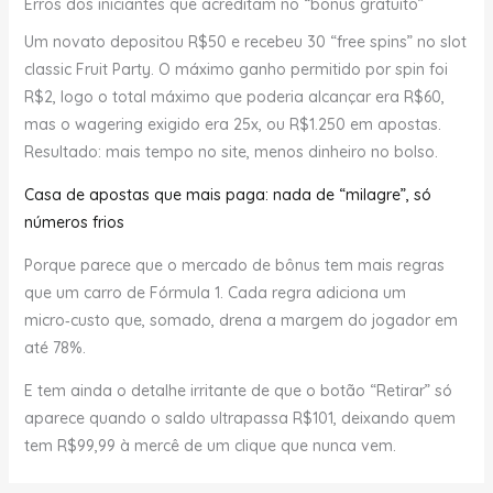
Erros dos iniciantes que acreditam no “bônus gratuito”
Um novato depositou R$50 e recebeu 30 “free spins” no slot
classic Fruit Party. O máximo ganho permitido por spin foi
R$2, logo o total máximo que poderia alcançar era R$60,
mas o wagering exigido era 25x, ou R$1.250 em apostas.
Resultado: mais tempo no site, menos dinheiro no bolso.
Casa de apostas que mais paga: nada de “milagre”, só
números frios
Porque parece que o mercado de bônus tem mais regras
que um carro de Fórmula 1. Cada regra adiciona um
micro‑custo que, somado, drena a margem do jogador em
até 78%.
E tem ainda o detalhe irritante de que o botão “Retirar” só
aparece quando o saldo ultrapassa R$101, deixando quem
tem R$99,99 à mercê de um clique que nunca vem.