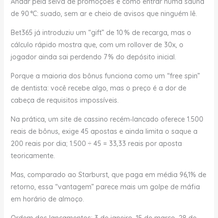
Andar pela selva de promoções é como entrar numa sauna
de 90 °C: suado, sem ar e cheio de avisos que ninguém lê.
Bet365 já introduziu um “gift” de 10 % de recarga, mas o
cálculo rápido mostra que, com um rollover de 30x, o
jogador ainda sai perdendo 7 % do depósito inicial.
Porque a maioria dos bônus funciona como um “free spin”
de dentista: você recebe algo, mas o preço é a dor de
cabeça de requisitos impossíveis.
Na prática, um site de cassino recém‑lancado oferece 1.500
reais de bônus, exige 45 apostas e ainda limita o saque a
200 reais por dia; 1.500 ÷ 45 = 33,33 reais por aposta
teoricamente.
Mas, comparado ao Starburst, que paga em média 96,1% de
retorno, essa “vantagem” parece mais um golpe de máfia
em horário de almoço.