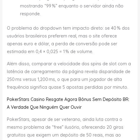
mostrando “99 %” enquanto o servidor ainda não
responde.
O problema do dropdown tem impacto direto: se 40 % dos
usuários brasileiros preferem real, mas o site oferece
apenas euro e dólar, a perda de conversão pode ser
estimada em 0,4 × 0,025 = 1 % de volume.
Além disso, comparar a velocidade dos spins de slot com a
latência de carregamento da página revela disparidade de
250 ms versus 1,200 ms, o que para um jogador de alta
frequência significa quase 5 apostas perdidas por minuto.
PokerStars Casino Resgate Agora Bônus Sem Depósito BR:
A Verdade Que Ninguém Quer Ouvir
PokerStars, apesar de ser veterano, ainda luta contra o
mesmo problema de “free” ilusório, oferecendo 20 giros
gratuitos que exigem um depósito de 50 reais, mas ao