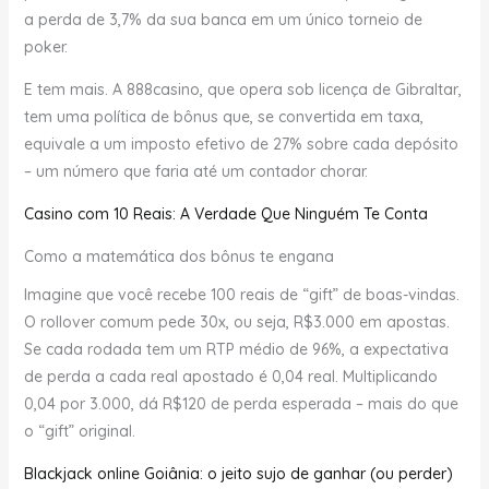
a perda de 3,7% da sua banca em um único torneio de
poker.
E tem mais. A 888casino, que opera sob licença de Gibraltar,
tem uma política de bônus que, se convertida em taxa,
equivale a um imposto efetivo de 27% sobre cada depósito
– um número que faria até um contador chorar.
Casino com 10 Reais: A Verdade Que Ninguém Te Conta
Como a matemática dos bônus te engana
Imagine que você recebe 100 reais de “gift” de boas-vindas.
O rollover comum pede 30x, ou seja, R$3.000 em apostas.
Se cada rodada tem um RTP médio de 96%, a expectativa
de perda a cada real apostado é 0,04 real. Multiplicando
0,04 por 3.000, dá R$120 de perda esperada – mais do que
o “gift” original.
Blackjack online Goiânia: o jeito sujo de ganhar (ou perder)