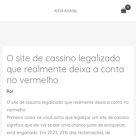
Ir
para
o
conteúdo
O site de cassino legalizado
que realmente deixa a conta
no vermelho
Por
O site de cassino legalizado que realmente deixa a conta no
vermelho
Primeira coisa: se você acha que legalizar um site de cassino
significa que ele vai te dar uma chance justa de enriquecer,
está enganado. Em 2023, 23% das reclamações de