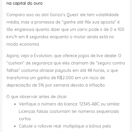
na capital do ouro
Comparo isso ao slot Gonzo’s Quest: ele tem volatilidade
média, mas a promessa de “ganhe até 96x sua aposta” é
tão enganosa quanto dizer que um carro pode ir de 0 a 100
km/h em 8 segundos enquanto o motor ainda está no
modo economia.
Agora, veja a Evolution, que oferece jogos de live dealer. O
“cushion” de segurança que eles chamam de “seguro contra
falhas” costuma atrasar payouts em até 48 horas, o que
transforma um ganho de R$2.000 em um risco de
depreciação de 5% por semana devido à inflação.
O que observar antes de clicar
Verifique o número da licença: 12345‑ABC ou similar.
Licenças falsas costumam ter números sequenciais
curtos.
Calcule o rollover real: multiplique o bônus pelo