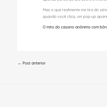
Mas o que realmente me tira do sério
quando você clica, um pop‑up apar
O mito do cassino anônimo com bônu
←
Post anterior