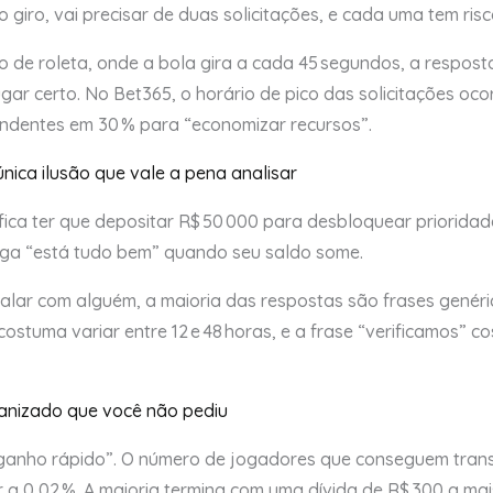
giro, vai precisar de duas solicitações, e cada uma tem risc
de roleta, onde a bola gira a cada 45 segundos, a respost
lugar certo. No Bet365, o horário de pico das solicitações oco
ndentes em 30 % para “economizar recursos”.
única ilusão que vale a pena analisar
ifica ter que depositar R$ 50 000 para desbloquear prioridad
ga “está tudo bem” quando seu saldo some.
lar com alguém, a maioria das respostas são frases genéri
stuma variar entre 12 e 48 horas, e a frase “verificamos” cost
ganizado que você não pediu
 “ganho rápido”. O número de jogadores que conseguem tran
 a 0,02 %. A maioria termina com uma dívida de R$ 300 a ma