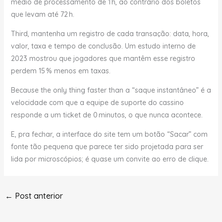
médio de processamento de 1 h, ao contrário dos boletos
que levam até 72 h.
Third, mantenha um registro de cada transação: data, hora,
valor, taxa e tempo de conclusão. Um estudo interno de
2023 mostrou que jogadores que mantêm esse registro
perdem 15 % menos em taxas.
Because the only thing faster than a “saque instantâneo” é a
velocidade com que a equipe de suporte do cassino
responde a um ticket de 0 minutos, o que nunca acontece.
E, pra fechar, a interface do site tem um botão “Sacar” com
fonte tão pequena que parece ter sido projetada para ser
lida por microscópios; é quase um convite ao erro de clique.
←
Post anterior