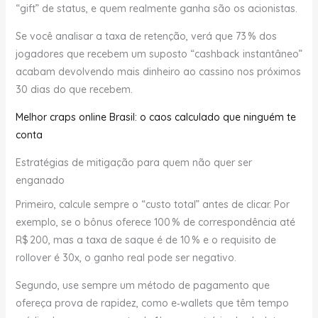
“gift” de status, e quem realmente ganha são os acionistas.
Se você analisar a taxa de retenção, verá que 73 % dos
jogadores que recebem um suposto “cashback instantâneo”
acabam devolvendo mais dinheiro ao cassino nos próximos
30 dias do que recebem.
Melhor craps online Brasil: o caos calculado que ninguém te
conta
Estratégias de mitigação para quem não quer ser
enganado
Primeiro, calcule sempre o “custo total” antes de clicar. Por
exemplo, se o bônus oferece 100 % de correspondência até
R$ 200, mas a taxa de saque é de 10 % e o requisito de
rollover é 30x, o ganho real pode ser negativo.
Segundo, use sempre um método de pagamento que
ofereça prova de rapidez, como e‑wallets que têm tempo