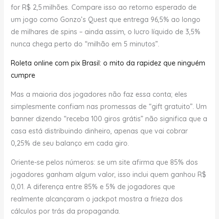
for R$ 2,5 milhões. Compare isso ao retorno esperado de
um jogo como Gonzo’s Quest que entrega 96,5% ao longo
de milhares de spins – ainda assim, o lucro líquido de 3,5%
nunca chega perto do “milhão em 5 minutos”.
Roleta online com pix Brasil: o mito da rapidez que ninguém
cumpre
Mas a maioria dos jogadores não faz essa conta; eles
simplesmente confiam nas promessas de “gift gratuito”. Um
banner dizendo “receba 100 giros grátis” não significa que a
casa está distribuindo dinheiro, apenas que vai cobrar
0,25% de seu balanço em cada giro.
Oriente-se pelos números: se um site afirma que 85% dos
jogadores ganham algum valor, isso inclui quem ganhou R$
0,01. A diferença entre 85% e 5% de jogadores que
realmente alcançaram o jackpot mostra a frieza dos
cálculos por trás da propaganda.