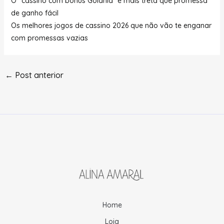
O “cassino com bônus Goiânia” é mais treta que promessa
de ganho fácil
Os melhores jogos de cassino 2026 que não vão te enganar
com promessas vazias
←
Post anterior
Home
Loja