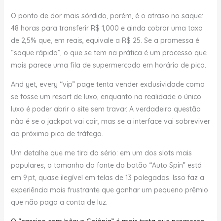
O ponto de dor mais sórdido, porém, é o atraso no saque:
48 horas para transferir R$ 1,000 e ainda cobrar uma taxa
de 2,5% que, em reais, equivale a R$ 25. Se a promessa é
“saque rápido”, o que se tem na prática é um processo que
mais parece uma fila de supermercado em horário de pico.
And yet, every “vip” page tenta vender exclusividade como
se fosse um resort de luxo, enquanto na realidade o único
luxo é poder abrir o site sem travar. A verdadeira questão
não é se o jackpot vai cair, mas se a interface vai sobreviver
ao próximo pico de tráfego.
Um detalhe que me tira do sério: em um dos slots mais
populares, o tamanho da fonte do botão “Auto Spin” está
em 9 pt, quase ilegível em telas de 13 polegadas. Isso faz a
experiência mais frustrante que ganhar um pequeno prêmio
que não paga a conta de luz.