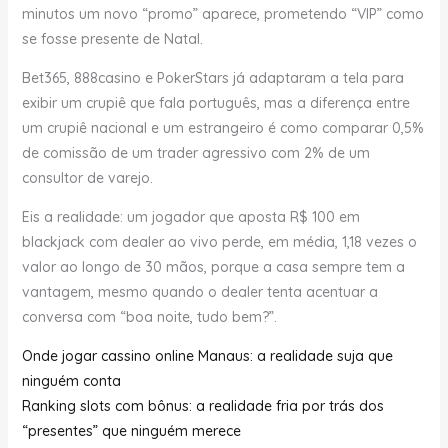
minutos um novo “promo” aparece, prometendo “VIP” como
se fosse presente de Natal.
Bet365, 888casino e PokerStars já adaptaram a tela para
exibir um crupiê que fala português, mas a diferença entre
um crupiê nacional e um estrangeiro é como comparar 0,5%
de comissão de um trader agressivo com 2% de um
consultor de varejo.
Eis a realidade: um jogador que aposta R$ 100 em
blackjack com dealer ao vivo perde, em média, 1,18 vezes o
valor ao longo de 30 mãos, porque a casa sempre tem a
vantagem, mesmo quando o dealer tenta acentuar a
conversa com “boa noite, tudo bem?”.
Onde jogar cassino online Manaus: a realidade suja que
ninguém conta
Ranking slots com bônus: a realidade fria por trás dos
“presentes” que ninguém merece