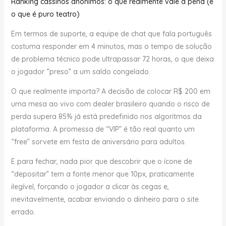
Ranking cassinos anônimos: o que realmente vale a pena (e
o que é puro teatro)
Em termos de suporte, a equipe de chat que fala português
costuma responder em 4 minutos, mas o tempo de solução
de problema técnico pode ultrapassar 72 horas, o que deixa
o jogador “preso” a um saldo congelado.
O que realmente importa? A decisão de colocar R$ 200 em
uma mesa ao vivo com dealer brasileiro quando o risco de
perda supera 85% já está predefinido nos algoritmos da
plataforma. A promessa de “VIP” é tão real quanto um
“free” sorvete em festa de aniversário para adultos.
E para fechar, nada pior que descobrir que o ícone de
“depositar” tem a fonte menor que 10px, praticamente
ilegível, forçando o jogador a clicar às cegas e,
inevitavelmente, acabar enviando o dinheiro para o site
errado.