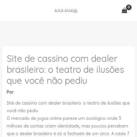
Ir
para
o
conteúdo
Site de cassino com dealer
brasileiro: o teatro de ilusões
que você não pediu
Por
Site de cassino com dealer brasileiro: o teatro de ilusões que
você não pediu
O mercado de jogos online parece um zoológico onde 3
milhoes de contas criam identidade, mas poucos percebem
que o dealer brasileiro é só a fachada de um circo. A cada 7