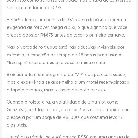
seu rosto como se fosse caridade, mas a taxa de conversão
real gira em torno de 0,3%.
Bet365 oferece um bônus de R$25 sem depósito, porém a
exigência de rollover chega a 35x, o que significa que você
precisa apostar R$875 antes de tocar o primeiro centavo.
Mas o verdadeiro truque está nas cláusulas invisíveis; por
exemplo, a condição de tempo de 48 horas para usar o
“free spin” expira antes que você termine o café.
888casino tem um programa de “VIP” que parece luxuoso,
mas a experiência se assemelha a um motel recém-pintado:
o tapete é macio, mas o cheiro de mofo persiste.
Quando a roleta gira, a volatilidade de uma slot como
Gonzo’s Quest faz o coração pular 3 vezes mais rápido que
a espera por um saque de R$1.000, que costuma levar 7
dias úteis.
Um cálculo rápido: se você arrisca R$50 em uma aposta de