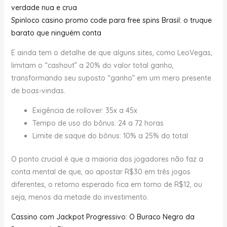
verdade nua e crua
Spinloco casino promo code para free spins Brasil: o truque
barato que ninguém conta
E ainda tem o detalhe de que alguns sites, como LeoVegas,
limitam o “cashout” a 20% do valor total ganho,
transformando seu suposto “ganho” em um mero presente
de boas-vindas.
Exigência de rollover: 35x a 45x
Tempo de uso do bônus: 24 a 72 horas
Limite de saque do bônus: 10% a 25% do total
O ponto crucial é que a maioria dos jogadores não faz a
conta mental de que, ao apostar R$30 em três jogos
diferentes, o retorno esperado fica em torno de R$12, ou
seja, menos da metade do investimento.
Cassino com Jackpot Progressivo: O Buraco Negro da