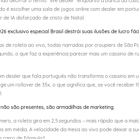
ndo decifrar o termo “live dealer” enquanto a banca da casa
ído é escolher uma sala de jogos online com dealer em port
de IA disfarçado de cristo de Natal.
 exclusivo especial Brasil destrói suas ilusões de lucro fáci
s de roleta ao vivo, todas narradas por croupiers de São Pau
egundo, o que faz a experiência parecer mais um cassino de 
m dealer que fala português não transforma o cassino em um
e um rollover de 35x, o que significa que, se você receber 1
.
 não são presentes, são armadilhas de marketing
ero, a roleta gira em 2,5 segundos – mais rápido que a maio
ins em média. A velocidade da mesa ao vivo pode deixar a s
 carro de Fórmula 1.