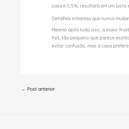
casa é 0,5 %, resultará em um lucro
Detalhes irritantes que nunca muda
Mesmo após tudo isso, a maior frust
9 pt, tão pequeno que parece escrito
evitar confusão, mas a casa prefere
←
Post anterior