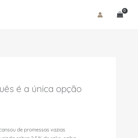
uês é a única opção
 cansou de promessas vazias