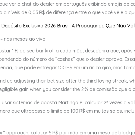
 que ver o chat do dealer em português exibindo emojis de c
a a níveis de 0,03 R$ de diferença entre o que você vê e o q
m Depósito Exclusivo 2026 Brasil: A Propaganda Que Não V
 – nas mesas ao vivo
postar 1 % do seu bankroll a cada mão, descobrira que, após
dependendo do número de “cashes” que o dealer aprova. Essa 
quência, que pode entregar 100 R$ em um único giro, mas tam
nd up adjusting their bet size after the third losing streak, wh
egligible gain when you consider the 2 % de comissão que a c
 usar sistemas de aposta Martingale; calcular 2ⁿ vezes o va
mero que ultrapassa o limite de 100 R$ em muitas salas, incl
dor” approach, colocar 5 R$ por mão em uma mesa de blackj