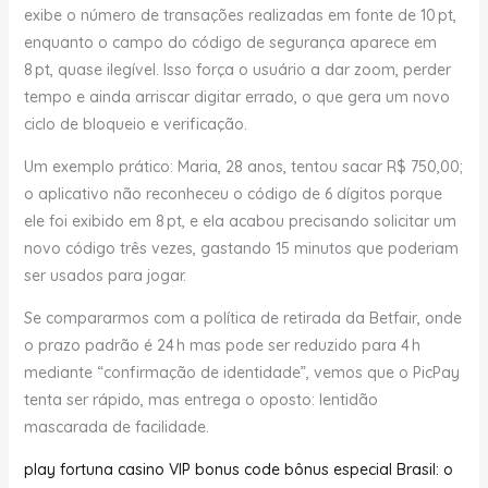
exibe o número de transações realizadas em fonte de 10 pt,
enquanto o campo do código de segurança aparece em
8 pt, quase ilegível. Isso força o usuário a dar zoom, perder
tempo e ainda arriscar digitar errado, o que gera um novo
ciclo de bloqueio e verificação.
Um exemplo prático: Maria, 28 anos, tentou sacar R$ 750,00;
o aplicativo não reconheceu o código de 6 dígitos porque
ele foi exibido em 8 pt, e ela acabou precisando solicitar um
novo código três vezes, gastando 15 minutos que poderiam
ser usados para jogar.
Se compararmos com a política de retirada da Betfair, onde
o prazo padrão é 24 h mas pode ser reduzido para 4 h
mediante “confirmação de identidade”, vemos que o PicPay
tenta ser rápido, mas entrega o oposto: lentidão
mascarada de facilidade.
play fortuna casino VIP bonus code bônus especial Brasil: o