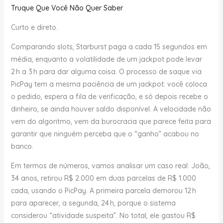
Truque Que Você Não Quer Saber
Curto e direto.
Comparando slots, Starburst paga a cada 15 segundos em
média, enquanto a volatilidade de um jackpot pode levar
2 h a 3 h para dar alguma coisa. O processo de saque via
PicPay tem a mesma paciência de um jackpot: você coloca
o pedido, espera a fila de verificação, e só depois recebe o
dinheiro, se ainda houver saldo disponível. A velocidade não
vem do algoritmo, vem da burocracia que parece feita para
garantir que ninguém perceba que o “ganho” acabou no
banco.
Em termos de números, vamos analisar um caso real: João,
34 anos, retirou R$ 2.000 em duas parcelas de R$ 1.000
cada, usando o PicPay. A primeira parcela demorou 12 h
para aparecer, a segunda, 24 h, porque o sistema
considerou “atividade suspeita”. No total, ele gastou R$