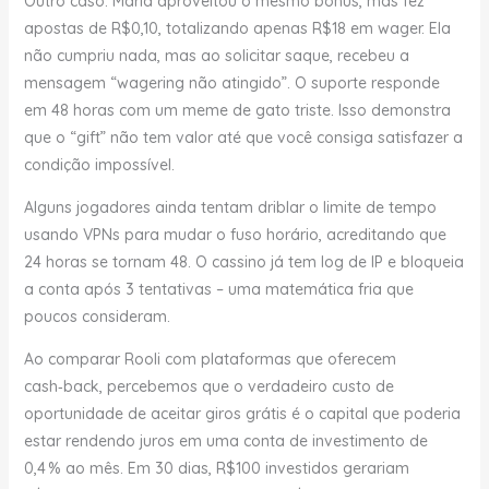
Outro caso: Maria aproveitou o mesmo bônus, mas fez
apostas de R$0,10, totalizando apenas R$18 em wager. Ela
não cumpriu nada, mas ao solicitar saque, recebeu a
mensagem “wagering não atingido”. O suporte responde
em 48 horas com um meme de gato triste. Isso demonstra
que o “gift” não tem valor até que você consiga satisfazer a
condição impossível.
Alguns jogadores ainda tentam driblar o limite de tempo
usando VPNs para mudar o fuso horário, acreditando que
24 horas se tornam 48. O cassino já tem log de IP e bloqueia
a conta após 3 tentativas – uma matemática fria que
poucos consideram.
Ao comparar Rooli com plataformas que oferecem
cash‑back, percebemos que o verdadeiro custo de
oportunidade de aceitar giros grátis é o capital que poderia
estar rendendo juros em uma conta de investimento de
0,4 % ao mês. Em 30 dias, R$100 investidos gerariam