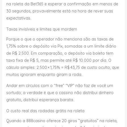
na roleta da Bet365 e esperar a confirmação em menos de
30 segundos, provavelmente está na hora de rever suas
expectativas.
Taxas invisíveis e limites que mordem
Porque o que o operador não menciona são as taxas de
1,75% sobre o depósito via Pix, somadas a um limite diário
de R$ 2.500. Em comparação, o depósito via boleto tem
taxa fixa de R$ 5, mas permite até R$ 10.000 por dia. O
cálculo simples: 2.500 × 1,75% = R$ 43,75 de custo oculto, que
muitos ignoram enquanto giram a roda.
Andar em círculos com o “free” “VIP” não faz de você um
sortudo; a verdade é que o cassino não distribui dinheiro
gratuito, distribui esperança barata.
O custo real das rodadas grátis na roleta
Quando a 888casino oferece 20 giros “gratuitos” na roleta,