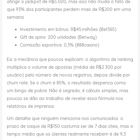
atingir o jackpot de R$5.000, mas isso não muda o fato de
que 93% dos participantes perdem mais de R$200 em uma
semana.
Investimento em bônus: R$45 milhões (Bet365)
Gift de spins: 200 unidades (Betway)
Comissão esportiva: 0,3% (888casino)
Eis a mecânica que poucos explicam: o algoritmo de ranking
multiplica o volume de apostas (média de R$2.300 por
usuário) pelo número de novos registros, depois divide por
churn rate. Se o churn é 85%, o resultado despenca como
um bingo de pobre. Não é segredo; é cálculo simples, mas
poucos se dão ao trabalho de revelar essa fórmula nos
relatórios de imprensa.
Um detalhe que ninguém menciona nos comunicados: o
prazo de saque de R$150 costuma ser de 7 dias úteis, mas o
tempo médio que os clientes realmente recebem é de 9,3