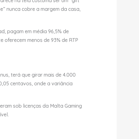
rece na tela costuma ser um “gift”
ente” nunca cobre a margem da casa,
Dead, pagam em média 96,5% de
ente oferecem menos de 93% de RTP
nus, terá que girar mais de 4.000
0,05 centavos, onde a variância
peram sob licenças da Malta Gaming
vel.