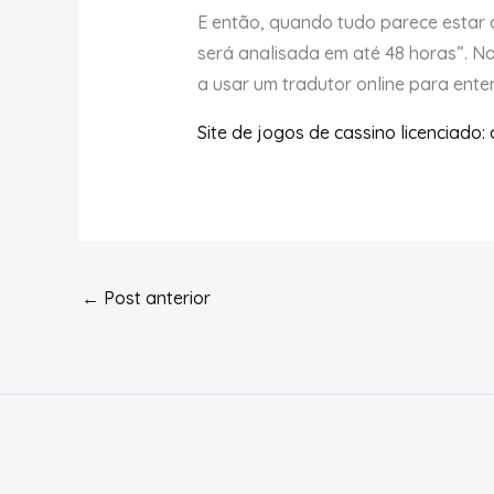
E então, quando tudo parece estar a
será analisada em até 48 horas”. Na
a usar um tradutor online para enten
Site de jogos de cassino licenciado
←
Post anterior