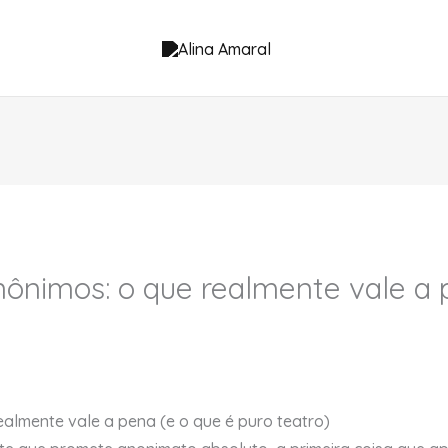
ônimos: o que realmente vale a 
almente vale a pena (e o que é puro teatro)