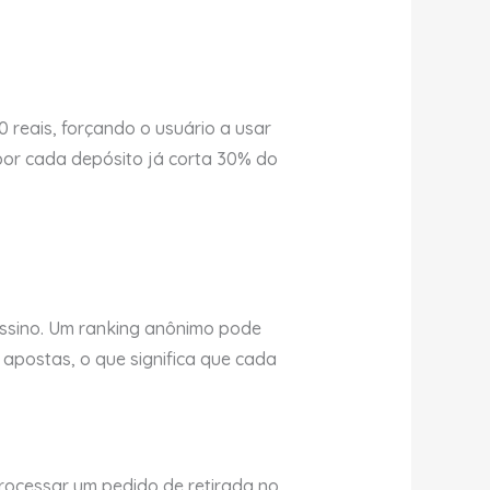
 reais, forçando o usuário a usar
s por cada depósito já corta 30% do
ssino. Um ranking anônimo pode
apostas, o que significa que cada
rocessar um pedido de retirada no