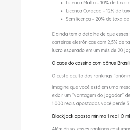
Licença Malta – 10% de taxa 
Licença Curaçao – 12% de tax
Sem licença – 20% de taxa de
E ainda tem o detalhe de que esses 
carteiras eletrônicas com 2,5% de ta
lucro esperado em um mês de 20 jo
O caos do cassino com bônus Brasí
O custo oculto dos rankings “anôni
Imagine que você está em uma mesa
exibir um “vantagem do jogador” de
1.000 reais apostados você perde 3 r
Blackjack aposta mínima 1 real: O mi
Além disso, esses rankings costuma