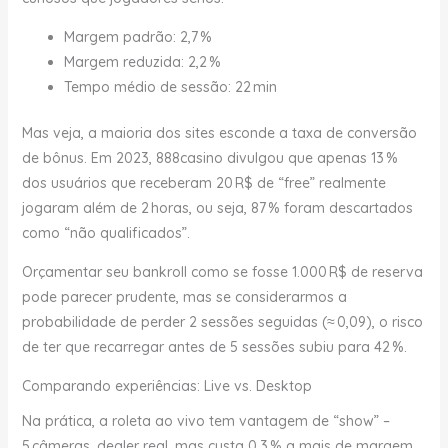
Margem padrão: 2,7 %
Margem reduzida: 2,2 %
Tempo médio de sessão: 22 min
Mas veja, a maioria dos sites esconde a taxa de conversão
de bônus. Em 2023, 888casino divulgou que apenas 13 %
dos usuários que receberam 20 R$ de “free” realmente
jogaram além de 2 horas, ou seja, 87 % foram descartados
como “não qualificados”.
Orçamentar seu bankroll como se fosse 1.000 R$ de reserva
pode parecer prudente, mas se considerarmos a
probabilidade de perder 2 sessões seguidas (≈ 0,09), o risco
de ter que recarregar antes de 5 sessões subiu para 42 %.
Comparando experiências: Live vs. Desktop
Na prática, a roleta ao vivo tem vantagem de “show” –
5 câmeras, dealer real, mas custa 0,3 % a mais de margem