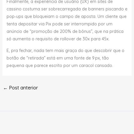
Finalmente, a experiência de usuário (UX) em sites de
cassino costuma ser sobrecarregada de banners piscando e
pop‑ups que bloqueiam o campo de aposta. Um cliente que
tenta depositar via Pix pode ser interrompido por um
anúncio de “promoção de 200% de bônus”, que na prática
só aumenta o requisito de rollover de 30x para 45x.
E, pra fechar, nada tem mais graça do que descobrir que o
botão de “retirada” está em uma fonte de 9 px, tão
pequena que parece escrito por um caracol cansado.
←
Post anterior