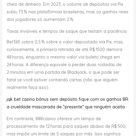
cheio de dinheiro. Em 2023, o volume de depósitos via Pix
subiu 73 % nas plataformas brasileiras, mas os ganhos reais
dos jogadores só aumentam 2 %.
Taxas invisíveis e tempos de saque que testam a paciência
Bet365 cobra 0,5 % sobre o valor depositado via Pix, mas,
curiosamente, a primeira retirada de até R$ 1500 demora
48 horas, enquanto o mesmo valor via boleto chega em
24 horas. A diferença equivale a perder duas rodadas de
2 minutos em uma partida de Blackjack, o que pode ser
fatal se você estiver contando cartas (não que alguém
realmente faça isso).
jqk bet casino bônus sem depósito fique com os ganhos BR:
a crueldade mascarada de “presente” que ninguém aceita
Em contraste, 888casino oferece um tempo de
processamento de 12 horas para saques abaixo de R$ 500,
mas impõe um limite de 5 saques por mês. Isso significa