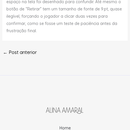
espaço na tela foi desenhado para confundir. Até mesmo o
botão de “Retirar” tem um tamanho de fonte de 9 pt, quase
ilegível, forçando o jogador a clicar duas vezes para
confirmar, como se fosse um teste de paciência antes da
frustração final.
←
Post anterior
Home