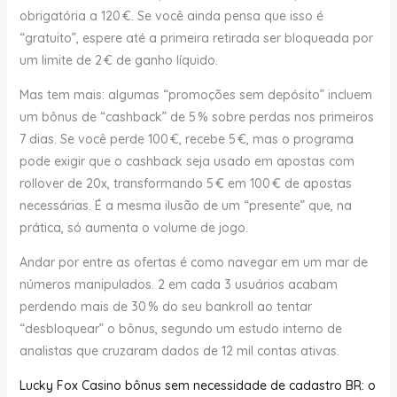
obrigatória a 120 €. Se você ainda pensa que isso é
“gratuito”, espere até a primeira retirada ser bloqueada por
um limite de 2 € de ganho líquido.
Mas tem mais: algumas “promoções sem depósito” incluem
um bônus de “cashback” de 5 % sobre perdas nos primeiros
7 dias. Se você perde 100 €, recebe 5 €, mas o programa
pode exigir que o cashback seja usado em apostas com
rollover de 20x, transformando 5 € em 100 € de apostas
necessárias. É a mesma ilusão de um “presente” que, na
prática, só aumenta o volume de jogo.
Andar por entre as ofertas é como navegar em um mar de
números manipulados. 2 em cada 3 usuários acabam
perdendo mais de 30 % do seu bankroll ao tentar
“desbloquear” o bônus, segundo um estudo interno de
analistas que cruzaram dados de 12 mil contas ativas.
Lucky Fox Casino bônus sem necessidade de cadastro BR: o