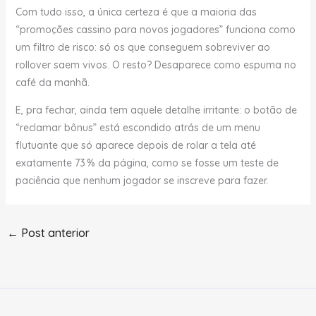
Com tudo isso, a única certeza é que a maioria das
“promoções cassino para novos jogadores” funciona como
um filtro de risco: só os que conseguem sobreviver ao
rollover saem vivos. O resto? Desaparece como espuma no
café da manhã.
E, pra fechar, ainda tem aquele detalhe irritante: o botão de
“reclamar bônus” está escondido atrás de um menu
flutuante que só aparece depois de rolar a tela até
exatamente 73 % da página, como se fosse um teste de
paciência que nenhum jogador se inscreve para fazer.
←
Post anterior