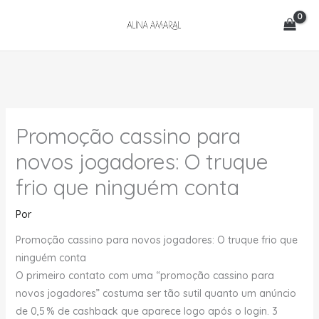
Ir
para
o
conteúdo
Promoção cassino para
novos jogadores: O truque
frio que ninguém conta
Por
Promoção cassino para novos jogadores: O truque frio que
ninguém conta
O primeiro contato com uma “promoção cassino para
novos jogadores” costuma ser tão sutil quanto um anúncio
de 0,5 % de cashback que aparece logo após o login. 3