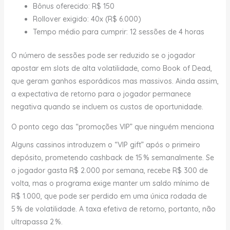
Bônus oferecido: R$ 150
Rollover exigido: 40x (R$ 6.000)
Tempo médio para cumprir: 12 sessões de 4 horas
O número de sessões pode ser reduzido se o jogador
apostar em slots de alta volatilidade, como Book of Dead,
que geram ganhos esporádicos mas massivos. Ainda assim,
a expectativa de retorno para o jogador permanece
negativa quando se incluem os custos de oportunidade.
O ponto cego das “promoções VIP” que ninguém menciona
Alguns cassinos introduzem o “VIP gift” após o primeiro
depósito, prometendo cashback de 15 % semanalmente. Se
o jogador gasta R$ 2.000 por semana, recebe R$ 300 de
volta, mas o programa exige manter um saldo mínimo de
R$ 1.000, que pode ser perdido em uma única rodada de
5 % de volatilidade. A taxa efetiva de retorno, portanto, não
ultrapassa 2 %.