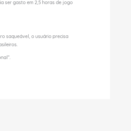
ia ser gasto em 2,5 horas de jogo
iro saqueável, o usuário precisa
ileiros.
nal”.