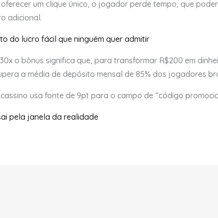
oferecer um clique único, o jogador perde tempo, que poder
o adicional.
to do lucro fácil que ninguém quer admitir
e 30x o bônus significa que, para transformar R$200 em dinhe
pera a média de depósito mensal de 85% dos jogadores bras
 cassino usa fonte de 9pt para o campo de “código promocio
ai pela janela da realidade