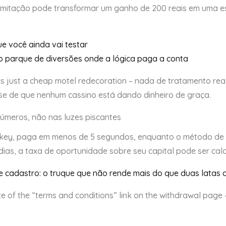
limitação pode transformar um ganho de 200 reais em uma e
que você ainda vai testar
: o parque de diversões onde a lógica paga a conta
el is just a cheap motel redecoration – nada de tratamento r
‑se de que nenhum cassino está dando dinheiro de graça.
números, não nas luzes piscantes
nkey, paga em menos de 5 segundos, enquanto o método de 
dias, a taxa de oportunidade sobre seu capital pode ser ca
 cadastro: o truque que não rende mais do que duas latas 
size of the “terms and conditions” link on the withdrawal page – 