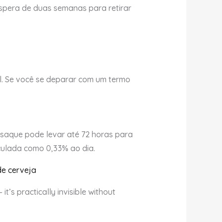
spera de duas semanas para retirar
eal. Se você se deparar com um termo
saque pode levar até 72 horas para
lculada como 0,33% ao dia.
de cerveja
it’s practically invisible without