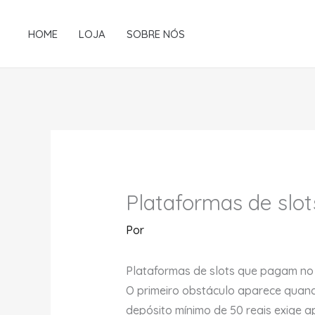
Ir
para
HOME
LOJA
SOBRE NÓS
o
conteúdo
Plataformas de slot
Por
Plataformas de slots que pagam no c
O primeiro obstáculo aparece quando
depósito mínimo de 50 reais exige ap