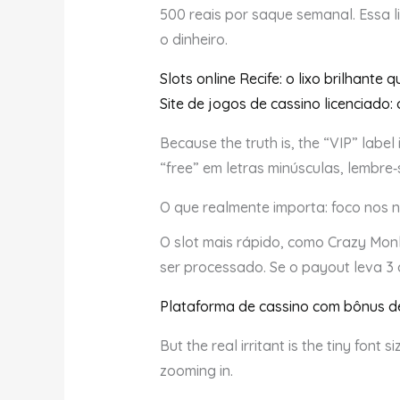
500 reais por saque semanal. Essa 
o dinheiro.
Slots online Recife: o lixo brilhante 
Site de jogos de cassino licenciado
Because the truth is, the “VIP” lab
“free” em letras minúsculas, lembre
O que realmente importa: foco nos 
O slot mais rápido, como Crazy Mo
ser processado. Se o payout leva 3 
Plataforma de cassino com bônus de
But the real irritant is the tiny font 
zooming in.