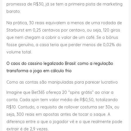
promessa de R$30, já se tem a primeira pista de marketing
barato.
Na prática, 30 reais equivalem a menos de uma rodada de
Starburst em 0,25 centavos por centavo, ou seja, 120 giros
que nem chegam a cobrir o valor de um café. Se o bônus
fosse genuíno, a casa teria que perder menos de 0,02% do
volume total.
O caos do cassino legalizado Brasil: como a regulação
transforma o jogo em cálculo frio
Como as contas são manipuladas para parecer lucrativo
Imagine que Bet365 ofereça 20 “spins grátis” ao criar a
conta. Cada spin tem valor médio de R$0,50, totalizando
R$10. Contudo, o requisito de rollover costuma ser 30x, ou
seja, 300 reais em apostas antes de tocar o saque. A
diferença entre o que o jogador vê e o que realmente pode
extrair é de 2,9 vezes.