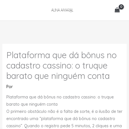
Ir
para
o
conteúdo
Plataforma que dá bônus no
cadastro cassino: o truque
barato que ninguém conta
Por
Plataforma que dá bônus no cadastro cassino: o truque
barato que ninguém conta
O primeiro obstáculo não é a falta de sorte, é a ilusão de ter
encontrado uma “plataforma que dá bônus no cadastro
cassino”. Quando o registro pede 5 minutos, 2 cliques e uma