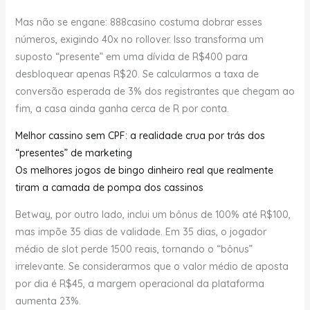
Mas não se engane: 888casino costuma dobrar esses
números, exigindo 40x no rollover. Isso transforma um
suposto “presente” em uma dívida de R$400 para
desbloquear apenas R$20. Se calcularmos a taxa de
conversão esperada de 3% dos registrantes que chegam ao
fim, a casa ainda ganha cerca de R por conta.
Melhor cassino sem CPF: a realidade crua por trás dos
“presentes” de marketing
Os melhores jogos de bingo dinheiro real que realmente
tiram a camada de pompa dos cassinos
Betway, por outro lado, inclui um bônus de 100% até R$100,
mas impõe 35 dias de validade. Em 35 dias, o jogador
médio de slot perde 1500 reais, tornando o “bônus”
irrelevante. Se considerarmos que o valor médio de aposta
por dia é R$45, a margem operacional da plataforma
aumenta 23%.