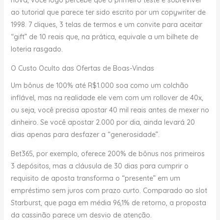
nova, você logo percebe que o primeiro teste é sobreviver
ao tutorial que parece ter sido escrito por um copywriter de
1998. 7 cliques, 3 telas de termos e um convite para aceitar
“gift” de 10 reais que, na prática, equivale a um bilhete de
loteria rasgado.
O Custo Oculto das Ofertas de Boas-Vindas
Um bônus de 100% até R$1.000 soa como um colchão
inflável, mas na realidade ele vem com um rollover de 40x,
ou seja, você precisa apostar 40 mil reais antes de mexer no
dinheiro. Se você apostar 2.000 por dia, ainda levará 20
dias apenas para desfazer a “generosidade”.
Bet365, por exemplo, oferece 200% de bônus nos primeiros
3 depósitos, mas a cláusula de 30 dias para cumprir o
requisito de aposta transforma o “presente” em um
empréstimo sem juros com prazo curto. Comparado ao slot
Starburst, que paga em média 96,1% de retorno, a proposta
da cassinão parece um desvio de atenção.