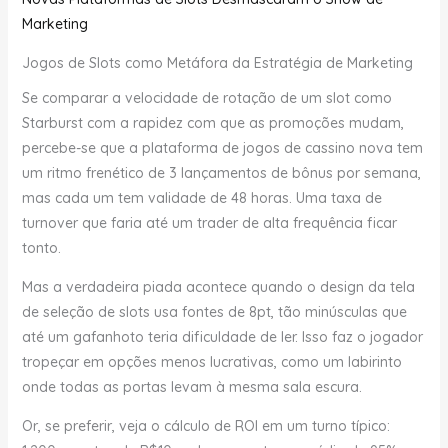
Marketing
Jogos de Slots como Metáfora da Estratégia de Marketing
Se comparar a velocidade de rotação de um slot como
Starburst com a rapidez com que as promoções mudam,
percebe-se que a plataforma de jogos de cassino nova tem
um ritmo frenético de 3 lançamentos de bônus por semana,
mas cada um tem validade de 48 horas. Uma taxa de
turnover que faria até um trader de alta frequência ficar
tonto.
Mas a verdadeira piada acontece quando o design da tela
de seleção de slots usa fontes de 8pt, tão minúsculas que
até um gafanhoto teria dificuldade de ler. Isso faz o jogador
tropeçar em opções menos lucrativas, como um labirinto
onde todas as portas levam à mesma sala escura.
Or, se preferir, veja o cálculo de ROI em um turno típico: