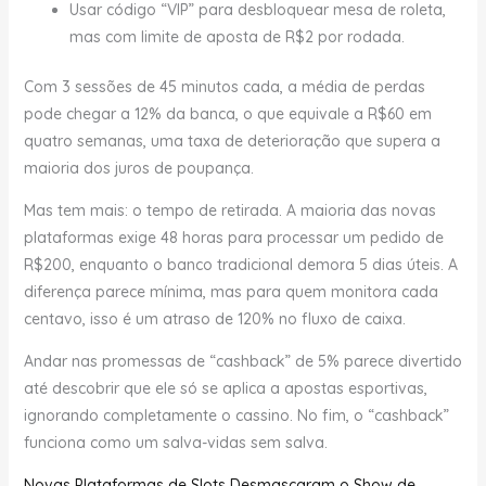
Usar código “VIP” para desbloquear mesa de roleta,
mas com limite de aposta de R$2 por rodada.
Com 3 sessões de 45 minutos cada, a média de perdas
pode chegar a 12% da banca, o que equivale a R$60 em
quatro semanas, uma taxa de deterioração que supera a
maioria dos juros de poupança.
Mas tem mais: o tempo de retirada. A maioria das novas
plataformas exige 48 horas para processar um pedido de
R$200, enquanto o banco tradicional demora 5 dias úteis. A
diferença parece mínima, mas para quem monitora cada
centavo, isso é um atraso de 120% no fluxo de caixa.
Andar nas promessas de “cashback” de 5% parece divertido
até descobrir que ele só se aplica a apostas esportivas,
ignorando completamente o cassino. No fim, o “cashback”
funciona como um salva-vidas sem salva.
Novas Plataformas de Slots Desmascaram o Show de