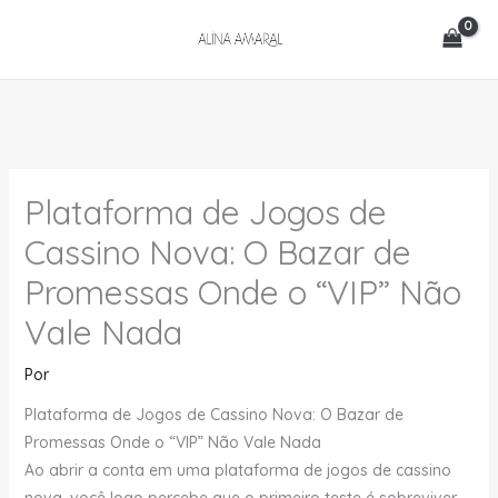
Ir
para
o
conteúdo
Plataforma de Jogos de
Cassino Nova: O Bazar de
Promessas Onde o “VIP” Não
Vale Nada
Por
Plataforma de Jogos de Cassino Nova: O Bazar de
Promessas Onde o “VIP” Não Vale Nada
Ao abrir a conta em uma plataforma de jogos de cassino