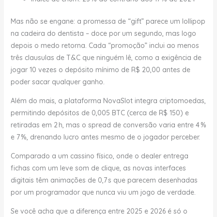
Mas não se engane: a promessa de “gift” parece um lollipop
na cadeira do dentista – doce por um segundo, mas logo
depois o medo retorna. Cada “promoção” inclui ao menos
três clausulas de T&C que ninguém lê, como a exigência de
jogar 10 vezes o depósito mínimo de R$ 20,00 antes de
poder sacar qualquer ganho.
Além do mais, a plataforma NovaSlot integra criptomoedas,
permitindo depósitos de 0,005 BTC (cerca de R$ 150) e
retiradas em 2 h, mas o spread de conversão varia entre 4 %
e 7 %, drenando lucro antes mesmo de o jogador perceber.
Comparado a um cassino físico, onde o dealer entrega
fichas com um leve som de clique, as novas interfaces
digitais têm animações de 0,7 s que parecem desenhadas
por um programador que nunca viu um jogo de verdade.
Se você acha que a diferença entre 2025 e 2026 é só o