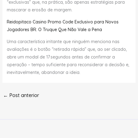
“exclusivas” que, na prática, são apenas estratégias para
mascarar a erosão de margem.
Reidopitaco Casino Promo Code Exclusivo para Novos
Jogadores BR: O Truque Que Não Vale a Pena
Uma característica irritante que ninguém menciona nas
avaliações é o botão “retirada rápida” que, ao ser clicado,
abre um modal de 17 segundos antes de confirmar a
operação – tempo suficiente para reconsiderar a decisão e,
inevitavelmente, abandonar a ideia.
←
Post anterior