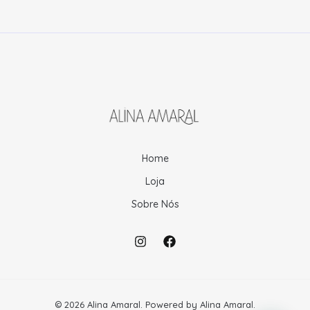
Home
Loja
Sobre Nós
© 2026 Alina Amaral. Powered by Alina Amaral.