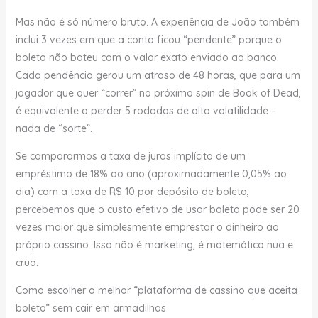
Mas não é só número bruto. A experiência de João também
inclui 3 vezes em que a conta ficou “pendente” porque o
boleto não bateu com o valor exato enviado ao banco.
Cada pendência gerou um atraso de 48 horas, que para um
jogador que quer “correr” no próximo spin de Book of Dead,
é equivalente a perder 5 rodadas de alta volatilidade –
nada de “sorte”.
Se compararmos a taxa de juros implícita de um
empréstimo de 18% ao ano (aproximadamente 0,05% ao
dia) com a taxa de R$ 10 por depósito de boleto,
percebemos que o custo efetivo de usar boleto pode ser 20
vezes maior que simplesmente emprestar o dinheiro ao
próprio cassino. Isso não é marketing, é matemática nua e
crua.
Como escolher a melhor “plataforma de cassino que aceita
boleto” sem cair em armadilhas