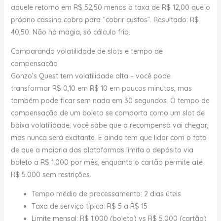
aquele retorno em R$ 52,50 menos a taxa de R$ 12,00 que o
próprio cassino cobra para “cobrir custos”. Resultado: R$
40,50. Não há magia, só cálculo frio.
Comparando volatilidade de slots e tempo de
compensação
Gonzo’s Quest tem volatilidade alta – você pode
transformar R$ 0,10 em R$ 10 em poucos minutos, mas
também pode ficar sem nada em 30 segundos. O tempo de
compensação de um boleto se comporta como um slot de
baixa volatilidade: você sabe que a recompensa vai chegar,
mas nunca será excitante. E ainda tem que lidar com o fato
de que a maioria das plataformas limita o depósito via
boleto a R$ 1.000 por mês, enquanto o cartão permite até
R$ 5.000 sem restrições.
Tempo médio de processamento: 2 dias úteis
Taxa de serviço típica: R$ 5 a R$ 15
Limite mensal: R$ 1.000 (boleto) vs R$ 5.000 (cartão)