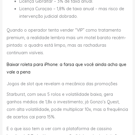
Licença Gibraltar – 3% de taxa anual.
Licença Curaçao – 1,8% de taxa anual – mas risco de
intervenção judicial dobrado.
Quando o operador tenta vender “VIP” como tratamento
premium, a realidade lembra mais um motel barato recém-
pintado: o quadro está limpo, mas as rachaduras
continuam visíveis.
Baixar roleta para iPhone: a farsa que você ainda acha que
vale a pena
Jogos de slot que revelam a mecânica das promoções
Starburst, com seus 5 rolos e volatilidade baixa, gera
ganhos médios de 1,8x o investimento; já Gonzo’s Quest,
com alta volatilidade, pode multiplicar 10x, mas a frequência
de acertos cai para 15%.
E o que isso tem a ver com a plataforma de cassino