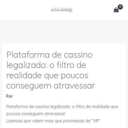
Ir
para
o
conteúdo
Plataforma de cassino
legalizado: o filtro de
realidade que poucos
conseguem atravessar
Por
Plataforma de cassino legalizado: o filtro de realidade que
poucos conseguem atravessar
Licenças que valem mais que promessas de “VIP”