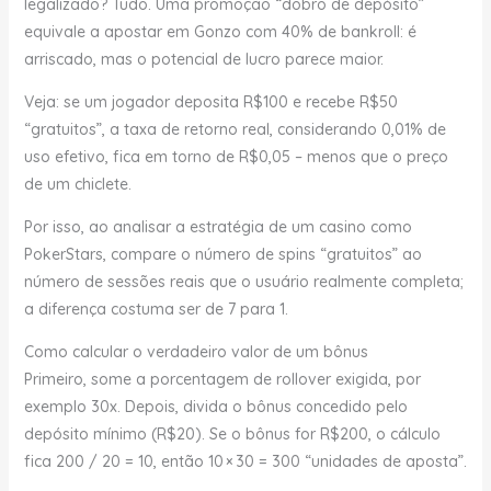
legalizado? Tudo. Uma promoção “dobro de depósito”
equivale a apostar em Gonzo com 40% de bankroll: é
arriscado, mas o potencial de lucro parece maior.
Veja: se um jogador deposita R$100 e recebe R$50
“gratuitos”, a taxa de retorno real, considerando 0,01% de
uso efetivo, fica em torno de R$0,05 – menos que o preço
de um chiclete.
Por isso, ao analisar a estratégia de um casino como
PokerStars, compare o número de spins “gratuitos” ao
número de sessões reais que o usuário realmente completa;
a diferença costuma ser de 7 para 1.
Como calcular o verdadeiro valor de um bônus
Primeiro, some a porcentagem de rollover exigida, por
exemplo 30x. Depois, divida o bônus concedido pelo
depósito mínimo (R$20). Se o bônus for R$200, o cálculo
fica 200 / 20 = 10, então 10 × 30 = 300 “unidades de aposta”.