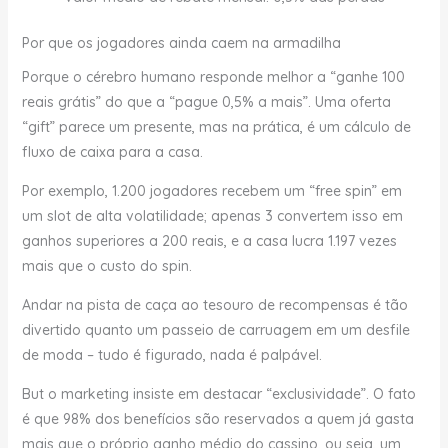
Por que os jogadores ainda caem na armadilha
Porque o cérebro humano responde melhor a “ganhe 100
reais grátis” do que a “pague 0,5% a mais”. Uma oferta
“gift” parece um presente, mas na prática, é um cálculo de
fluxo de caixa para a casa.
Por exemplo, 1.200 jogadores recebem um “free spin” em
um slot de alta volatilidade; apenas 3 convertem isso em
ganhos superiores a 200 reais, e a casa lucra 1.197 vezes
mais que o custo do spin.
Andar na pista de caça ao tesouro de recompensas é tão
divertido quanto um passeio de carruagem em um desfile
de moda – tudo é figurado, nada é palpável.
But o marketing insiste em destacar “exclusividade”. O fato
é que 98% dos benefícios são reservados a quem já gasta
mais que o próprio ganho médio do cassino, ou seja, um