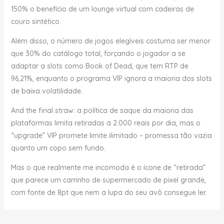
150% o benefício de um lounge virtual com cadeiras de
couro sintético.
Além disso, o número de jogos elegíveis costuma ser menor
que 30% do catálogo total, forçando o jogador a se
adaptar a slots como Book of Dead, que tem RTP de
96,21%, enquanto o programa VIP ignora a maioria dos slots
de baixa volatilidade.
And the final straw: a política de saque da maioria das
plataformas limita retiradas a 2.000 reais por dia, mas o
“upgrade” VIP promete limite ilimitado – promessa tão vazia
quanto um copo sem fundo.
Mas o que realmente me incomoda é o ícone de “retirada”
que parece um carrinho de supermercado de pixel grande,
com fonte de 8pt que nem a lupa do seu avô consegue ler.